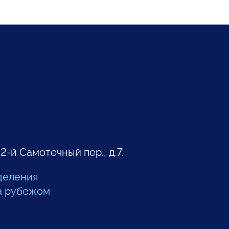
 2-й Самотечный пер., д.7.
деления
а рубежом