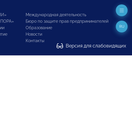
ИИ»
Международная деятельность
ОПОРА»
Бюро по защите прав предпринимателей
RU
ии
Образование
итие
Новости
Контакты
Версия для слабовидящих