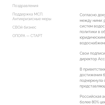
Поздравления
Поддержка МСП.
Согласно док
Антикризисные меры
между ними: 
систем водос
СВОй бизнес
политики в о
ОПОРА — СТАРТ
юридическими
водоснабжени
Свои подписи
директор Асс
В приветстве
достижения б
подчеркнула 
представляющ
Российская а
более 80% це