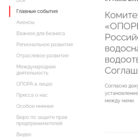
Все
Главные события
Комите
Анонсы
«ОПОР
Важное для бизнеса
Россий
Региональное развитие
водосн
Отраслевое развитие
водоот
Международная
Соглаш
деятельность
ОПОРА в лицах
Согласно док
установление
Пресса о нас
между ними.
Особое мнение
Бюро по защите прав
предпринимателей
Видео