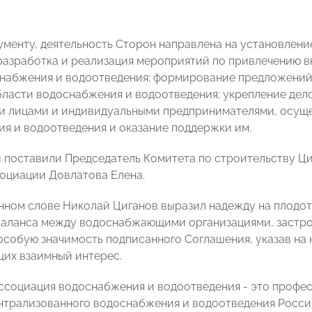
ументу, деятельность Сторон направлена на установлени
разработка и реализация мероприятий по привлечению 
набжения и водоотведения; формирование предложений
бласти водоснабжения и водоотведения; укрепление де
 лицами и индивидуальными предпринимателями, осуще
я и водоотведения и оказание поддержки им.
 поставили Председатель Комитета по строительству Ц
оциации Довлатова Елена.
нном слове Николай Циганов выразил надежду на плодот
аланса между водоснабжающими организациями, застро
особую значимость подписанного Соглашения, указав на
их взаимный интерес.
ссоциация водоснабжения и водоотведения - это проф
нтрализованного водоснабжения и водоотведения Россий