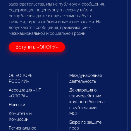
законодательства, мы не публикуем сообщения,
содержащие нецензурную лексику и/или
оскорбления, даже в случае замены букв
точками, тире и любыми иными символами. Не
допускаются сообщения, призывающие к
межнациональной и социальной розни.
Вступи в «ОПОРУ»
Об «ОПОРЕ
Международная
РОССИИ»
деятельность
Ассоциация «НП
Декларация о
«ОПОРА»
взаимодействии
крупного бизнеса
Новости
с субъектами
Комитеты и
МСП
Комиссии
Бюро по защите
Региональное
прав