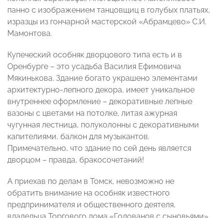
панно с изображением танцовщиц в голубых платьях,
изразцы из гончарной мастерской «Абрамцево» С.И.
Мамонтова.
Купеческий особняк дворцового типа есть и в
Оренбурге – это усадьба Василия Ефимовича
Мякинькова. Здание богато украшено элементами
архитектурно-лепного декора, имеет уникальное
внутреннее оформление – декоративные лепные
вазоны с цветами на потолке, литая ажурная
чугунная лестница, полуколонны с декоративными
капителиями, балкон для музыкантов.
Примечательно, что здание по сей день является
дворцом – правда, бракосочетаний!
А приехав по делам в Томск, невозможно не
обратить внимание на особняк известного
предпринимателя и общественного деятеля,
владельца Торгового дома «Голованов с сыновьями»