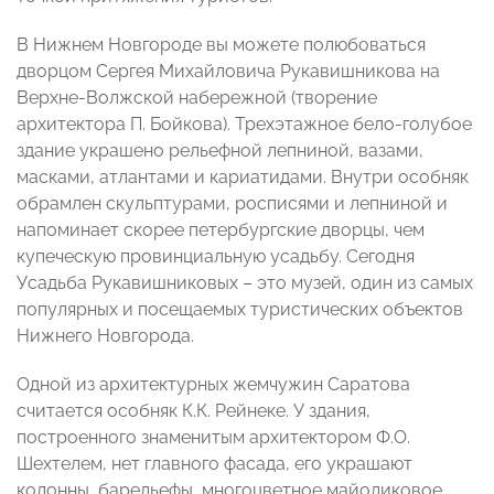
В Нижнем Новгороде вы можете полюбоваться
дворцом Сергея Михайловича Рукавишникова на
Верхне-Волжской набережной (творение
архитектора П. Бойкова). Трехэтажное бело-голубое
здание украшено рельефной лепниной, вазами,
масками, атлантами и кариатидами. Внутри особняк
обрамлен скульптурами, росписями и лепниной и
напоминает скорее петербургские дворцы, чем
купеческую провинциальную усадьбу. Сегодня
Усадьба Рукавишниковых – это музей, один из самых
популярных и посещаемых туристических объектов
Нижнего Новгорода.
Одной из архитектурных жемчужин Саратова
считается особняк К.К. Рейнеке. У здания,
построенного знаменитым архитектором Ф.О.
Шехтелем, нет главного фасада, его украшают
колонны, барельефы, многоцветное майоликовое