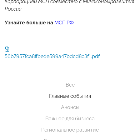
Корпорацией МСП совместно с Минэкономразвития
России
Узнайте больше на
МСП.РФ
56b7957fca8ffbede599a47bdcd8c3f1.pdf
Все
Главные события
Анонсы
Важное для бизнеса
Региональное развитие