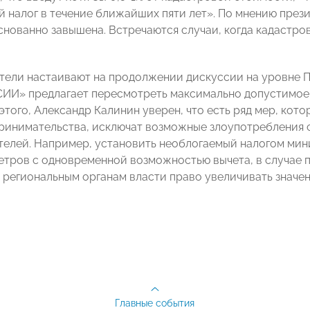
й налог в течение ближайших пяти лет». По мнению пре
снованно завышена. Встречаются случаи, когда кадастро
ели настаивают на продолжении дискуссии на уровне П
И» предлагает пересмотреть максимально допустимое з
 этого, Александр Калинин уверен, что есть ряд мер, кото
ринимательства, исключат возможные злоупотребления 
елей.
Например, установить необлогаемый налогом ми
етров с одновременной возможностью вычета, в случае 
 региональным органам власти право увеличивать значе
Главные события