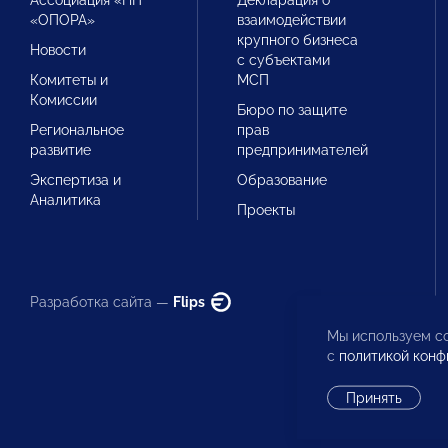
Ассоциация «НП
Декларация о
«ОПОРА»
взаимодействии
крупного бизнеса
Новости
с субъектами
Комитеты и
МСП
Комиссии
Бюро по защите
Региональное
прав
развитие
предпринимателей
Экспертиза и
Образование
Аналитика
Проекты
Разработка сайта —
Flips
Мы используем co
с
политикой конф
Принять