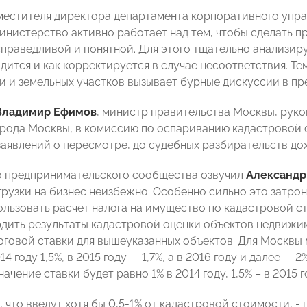
местителя директора департамента корпоративного уп
министерство активно работает над тем, чтобы сделать 
справедливой и понятной. Для этого тщательно анализиру
одится и как корректируется в случае несоответствия. Т
 и земельных участков вызывает бурные дискуссии в п
Владимир Ефимов
, министр правительства Москвы, рук
рода Москвы, в комиссию по оспариванию кадастровой 
заявлений о пересмотре, до судебных разбирательств до
 предпринимательского сообщества озвучил
Александр
грузки на бизнес неизбежно. Особенно сильно это затро
ользовать расчет налога на имущество по кадастровой с
дить результаты кадастровой оценки объектов недвижимо
оговой ставки для вышеуказанных объектов. Для Москвы
14 году 1,5%, в 2015 году — 1,7%, а в 2016 году и далее —
ачение ставки будет равно 1% в 2014 году, 1,5% – в 2015 го
что введут хотя бы 0,5-1% от кадастровой стоимости, - 