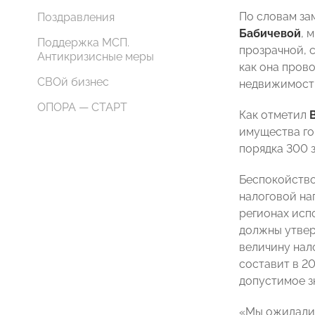
По словам за
Поздравления
Бабичевой
, 
Поддержка МСП.
прозрачной, 
Антикризисные меры
как она пров
СВОй бизнес
недвижимости
ОПОРА — СТАРТ
Как отметил
имущества го
порядка 300 
Беспокойство
налоговой на
регионах исп
должны утвер
величину нал
составит в 20
допустимое зн
«Мы ожидали, 