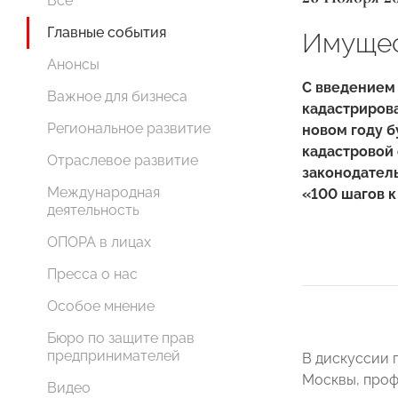
Все
Главные события
Имущес
Анонсы
С введением 
Важное для бизнеса
кадастрирова
Региональное развитие
новом году б
кадастровой
Отраслевое развитие
законодатель
Международная
«100 шагов 
деятельность
ОПОРА в лицах
Пресса о нас
Особое мнение
Бюро по защите прав
предпринимателей
В дискуссии 
Москвы, проф
Видео