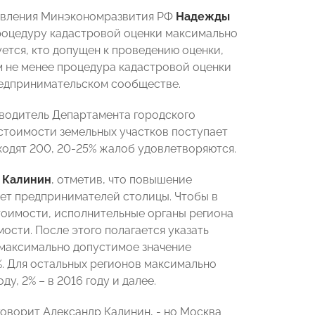
равления Минэкономразвития РФ
Надежды
процедуру кадастровой оценки максимально
ется, кто допущен к проведению оценки,
ем не менее процедура кадастровой оценки
редпринимательском сообществе.
оводитель Департамента городского
стоимости земельных участков поступает
ходят 200, 20-25% жалоб удовлетворяются.
 Калинин
, отметив, что повышение
нет предпринимателей столицы. Чтобы в
тоимости, исполнительные органы региона
сти. После этого полагается указать
 максимально допустимое значение
 2%. Для остальных регионов максимально
ду, 2% – в 2016 году и далее.
говорит Александр Калинин, - но Москва