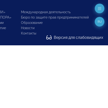
ИИ»
Международная деятельность
ОПОРА»
Бюро по защите прав предпринимателей
RU
ии
Образование
итие
Новости
Контакты
Версия для слабовидящих