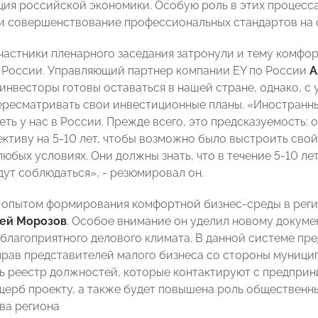
ия российской экономики. Особую роль в этих процесса
и совершенствование профессиональных стандартов на 
участники пленарного заседания затронули и тему комфо
 России. Управляющий партнер компании EY по России
А
инвесторы готовы оставаться в нашей стране, однако, с
ресматривать свои инвестиционные планы. «Иностранный
еть у нас в России. Прежде всего, это предсказуемость:
ективу на 5-10 лет, чтобы возможно было выстроить сво
юбых условиях. Они должны знать, что в течение 5-10 ле
дут соблюдаться», - резюмировал он.
опытом формирования комфортной бизнес-среды в реги
ей Морозов
.
Особое внимание он уделил новому докумен
благоприятного делового климата. В данной системе пр
прав представителей малого бизнеса со стороны муници
 реестр должностей, которые контактируют с предприн
ерб проекту, а также будет повышена роль общественн
ава региона