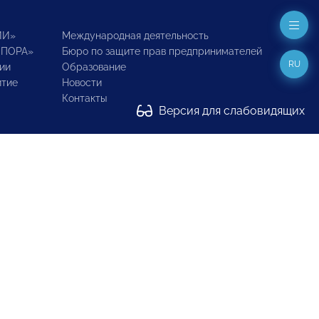
ИИ»
Международная деятельность
ОПОРА»
Бюро по защите прав предпринимателей
RU
ии
Образование
итие
Новости
Контакты
Версия для слабовидящих