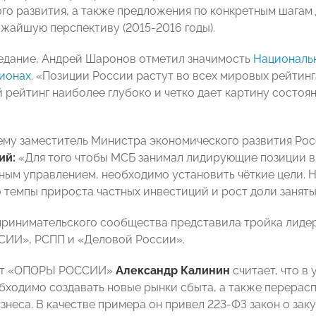
го развития, а также предложения по конкретным шагам
ижайшую перспективу (2015-2016 годы).
едание, Андрей Шаронов отметил значимость
Национальн
гионах
.
«Позиции России растут во всех мировых рейтинг
 рейтинг наиболее глубоко и четко дает картину состоян
му заместитель Министра экономического развития Ро
ий:
«Для того чтобы МСБ занимал лидирующие позиции в 
ным управлением, необходимо установить чёткие цели. Н
о темпы прироста частных инвестиций и рост доли заняты
ринимательского сообщества представила тройка лиде
ИИ», РСПП и «Деловой России».
ент «ОПОРЫ РОССИИ»
Александр Калинин
считает, что в
бходимо создавать новые рынки сбыта, а также перерасп
изнеса. В качестве примера он привел 223-ФЗ закон о за