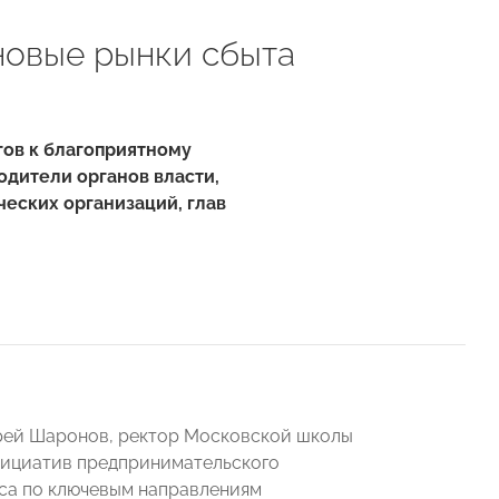
новые рынки сбыта
гов к благоприятному
одители органов власти,
еских организаций, глав
дрей Шаронов, ректор Московской школы
нициатив предпринимательского
еса по ключевым направлениям