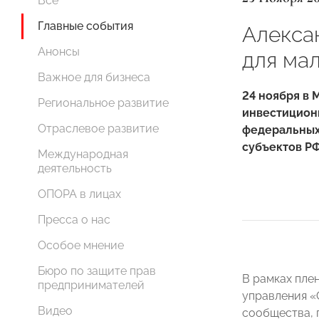
Все
Главные события
Алекса
Анонсы
для ма
Важное для бизнеса
24 ноября в 
Региональное развитие
инвестицион
Отраслевое развитие
федеральных
субъектов РФ
Международная
деятельность
ОПОРА в лицах
Пресса о нас
Особое мнение
Бюро по защите прав
В рамках пле
предпринимателей
управления «
Видео
сообщества, 