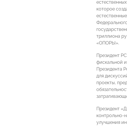
естественных
которое созд
естественные
Федерального
государственн
триллиона руб
«ОПОРЫ».
Президент Р
фискальной и
Президента Р
для дискусси
проекты, пре
обязательнос
затрагивающи
Президент «
контрольно-н
улучшения ин