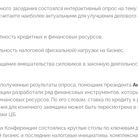
рного заседания состоялся интерактивный опрос на тему:
считаете наиболее актуальными для улучшения делового к
упность кредитных и финансовых ресурсов,
льность налоговой (фискальной) нагрузки на бизнес,
ращение вмешательства силовиков в законную деятельнос
полученные результаты опроса, помощник президента
А
ации разработали ряд финансовых инструментов, котор
инансовых ресурсов. По его словам, ставка по кредиту в
ия для конечного заемщика может быть пересмотрена в 
вки ЦБ.
ах Конференции состоялись круглые столы по ключевым 
й бизнес и последние налоговые инициативы, комплексн