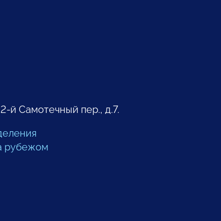
 2-й Самотечный пер., д.7.
деления
а рубежом