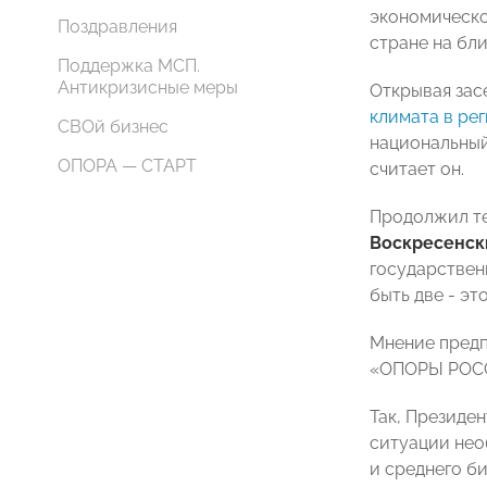
экономическо
Поздравления
стране на бл
Поддержка МСП.
Антикризисные меры
Открывая зас
климата в ре
СВОй бизнес
национальный
ОПОРА — СТАРТ
считает он.
Продолжил те
Воскресенск
государствен
быть две - эт
Мнение предп
«ОПОРЫ РОСС
Так, Презид
ситуации нео
и среднего б