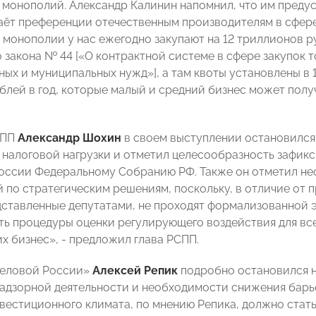
 монополий. Александр Калинин напомнил, что им преду
аёт преференции отечественным производителям в сфере
 монополии у нас ежегодно закупают на 12 триллионов р
 закона № 44 [«О контрактной системе в сфере закупок т
ых и муниципальных нужд»], а там квоты установлены в 
лей в год, которые малый и средний бизнес может получи
СПП
Александр Шохин
в своем выступлении остановился
 налоговой нагрузки и отметил целесообразность зафикс
оссии Федеральному Собранию РФ. Также он отметил не
й по стратегическим решениям, поскольку, в отличие от 
дставленные депутатами, не проходят формализованной 
ть процедуры оценки регулирующего воздействия для вс
х бизнес», - предложил глава РСПП.
Деловой России»
Алексей Репик
подробно остановился 
адзорной деятельности и необходимости снижения барь
вестиционного климата, по мнению Репика, должно стат