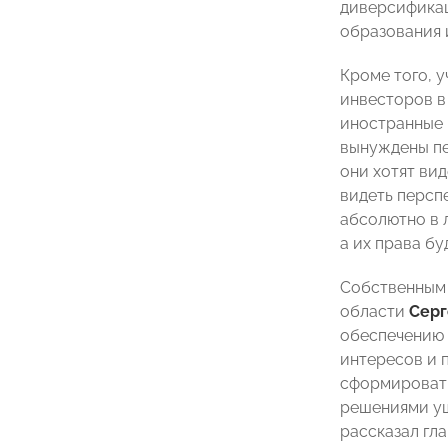
диверсификац
образования 
Кроме того, 
инвесторов в
иностранные 
вынуждены пе
они хотят вид
видеть персп
абсолютно в л
а их права бу
Собственным 
области
Серг
обеспечению 
интересов и 
сформировать
решениями ущ
рассказал гл