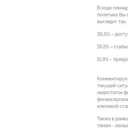
В ходе плена
политике Вы 
выглядит так:
30,6% – дост
19,2% – стаби
11,9% – прек
Комментируя 
текущей ситу
недостаток ф
финансирован
ключевой ста
Также в рамк
темам - малы