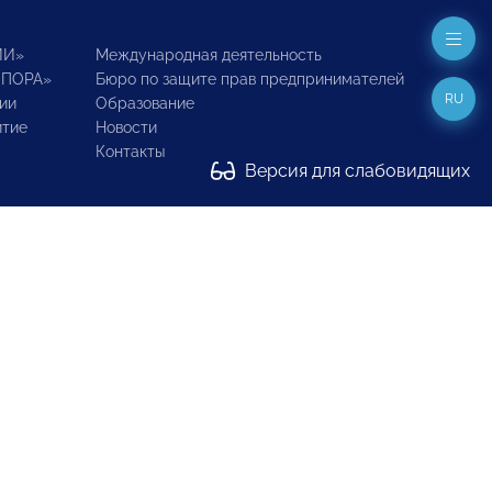
ИИ»
Международная деятельность
ОПОРА»
Бюро по защите прав предпринимателей
RU
ии
Образование
итие
Новости
Контакты
Версия для слабовидящих