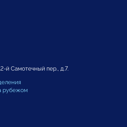
 2-й Самотечный пер., д.7.
деления
а рубежом