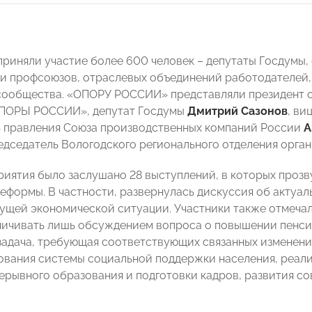
приняли участие более 600 человек – депутаты Госдумы,
и профсоюзов, отраслевых объединений работодателей,
сообщества. «ОПОРУ РОССИИ» представляли президент 
ОПОРЫ РОССИИ», депутат Госдумы
Дмитрий Сазонов
, в
 правления Союза производственных компаний России
А
дседатель Вологодского регионального отделения орга
риятия было заслушано 28 выступлений, в которых проз
еформы. В частности, развернулась дискуссия об актуа
кущей экономической ситуации. Участники также отмечал
ничивать лишь обсуждением вопроса о повышении пенсио
задача, требующая соответствующих связанных изменени
вания системы социальной поддержки населения, реали
ерывного образования и подготовки кадров, развития со