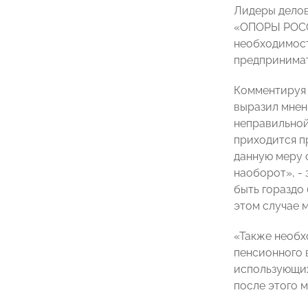
Лидеры делов
«ОПОРЫ РОСС
необходимост
предпринимат
Комментируя 
выразил мнен
неправильной
приходится п
данную меру 
наоборот», -
быть гораздо 
этом случае 
«Также необх
пенсионного 
использующих
после этого м