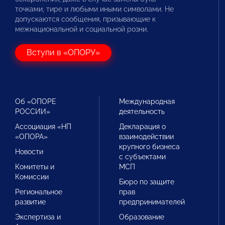
точками, тире и любыми иными символами. Не
допускаются сообщения, призывающие к
межнациональной и социальной розни.
Вступи в «ОПОРУ»
Об «ОПОРЕ
Международная
РОССИИ»
деятельность
Ассоциация «НП
Декларация о
«ОПОРА»
взаимодействии
крупного бизнеса
Новости
с субъектами
Комитеты и
МСП
Комиссии
Бюро по защите
Региональное
прав
развитие
предпринимателей
Экспертиза и
Образование