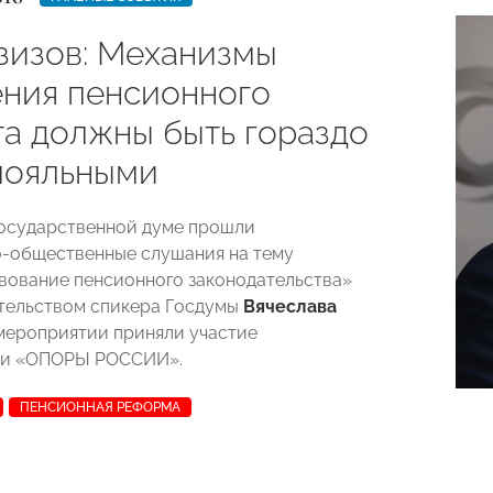
азизов: Механизмы
ния пенсионного
та должны быть гораздо
лояльными
 Государственной думе прошли
-общественные слушания на тему
ование пенсионного законодательства»
тельством спикера Госдумы
Вячеслава
 мероприятии приняли участие
ли «ОПОРЫ РОССИИ».
ПЕНСИОННАЯ РЕФОРМА