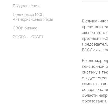
Поздравления
Поддержка МСП.
Антикризисные меры
В слушаниях 
представител
СВОй бизнес
экспертного 
ОПОРА — СТАРТ
президент «
Председатель
РОССИИ», пре
В ходе мероп
пенсионной р
систему в те
следует огра
комплексная 
совершенство
области непр
образования.