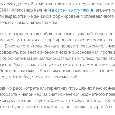
ых объединений отметили также некоторую поспешность
ИИ» Александр Калинин
в своем выступлении
акцентир
и выработки механизмов формирования справедливого 
елей и самозанятых граждан.
итоги парламентско-общественных слушаний, вице-пре
ие, что суть подхода к формированию законопроекта о 
. «Вместо того чтобы сначала провести разъяснительную
роводить, привести экономические обоснования, после э
с обоснованием ее целесообразности и только после это
 заявил Азат Газизов. Он также отметил, что механизмы 
более лояльными, с большим временным лагом – например,
меру можно будет считать приемлемой.
одимо рассмотреть альтернативу повышению пенсионны
возраста – например, за счет изменения бюджетного пр
ся средств при закупках (сумма которых достигает трилл
ожно будет принимать какие-то решения», - уверен Азат 