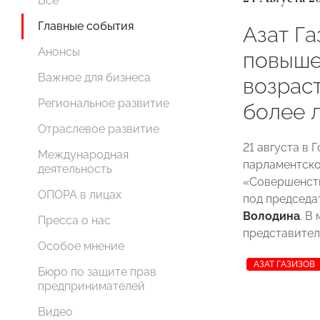
Все
Главные события
Азат Г
Анонсы
повыше
Важное для бизнеса
возрас
Региональное развитие
более 
Отраслевое развитие
21 августа в
Международная
парламентско
деятельность
«Совершенств
ОПОРА в лицах
под председа
Володина
. В
Пресса о нас
представите
Особое мнение
АЗАТ ГАЗИЗОВ
Бюро по защите прав
предпринимателей
Видео