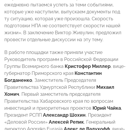
ежедневно пытаемся успеть за теми событиями,
которые уже наступили, выпускаем документы под
ту ситуацию, которая уже произошла. Скорость
подготовки НПА не соответствует скорости нашей
жизни». В заключение Виктор Живулин, предложил
провести отдельные дискуссии на эту тему.
В работе площадки также приняли участие
Руководитель программ в Российской Федерации
Группы Всемирного банка
Кристофер Миллер
, вице-
губернатор Приморского края
Константин
Богданенко
, Заместитель Председателя
Правительства Удмуртской Республики
Михаил
Хомич
, Первый заместитель председателя
Правительства Хабаровского края по вопросам
инвестиций и приоритетных проектов
Юрий Чайка
,
Президент РСПП
Александр Шохин
, Президент
«Деловой России»
Алексей Репик
, Генеральный
директор Aggreko Eurasia
Алекс де Валухофф
, вице-