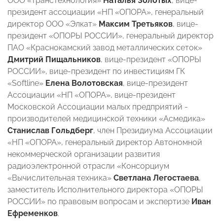
ООО «Транстехнология»
Наталья Золотых
, вице-
президент ассоциации «НП «ОПОРА», генеральный
директор ООО «Элкат»
Максим Третьяков
, вице-
президент «ОПОРЫ РОССИИ», генеральный директор
ПАО «Краснокамский завод металлических сеток»
Дмитрий Пищальников
,
вице-президент «ОПОРЫ
РОССИИ», вице-президент по инвестициям ГК
«Softline»
Елена Волотовская
, вице-президент
Ассоциации «НП «ОПОРА», вице-президент
Московской Ассоциации малых предприятий -
производителей медицинской техники «Асмедика»
Станислав Гольдберг
, член Президиума Ассоциации
«НП «ОПОРА», генеральный директор Автономной
некоммерческой организации развития
радиоэлектронной отрасли «Консорциум
«Вычислительная техника»
Светлана Легостаева
,
заместитель Исполнительного директора «ОПОРЫ
РОССИИ» по правовым вопросам и экспертизе
Иван
Ефременков
.