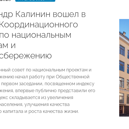
ндр Калинин вошел в
 Координационного
 по национальным
ам и
сбережению
ный совет по национальным проектам и
жению начал работу при Общественной
а первом заседании, посвященном индексу
ения, впервые публично представили его
декс складывается из увеличения
населения, улучшения качества
 капитала и роста качества жизни.