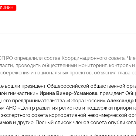
АЛИНИН
 ОП РФ определили состав Координационного совета. Чл
власти, проводить общественный мониторинг, контроль и
сбережения и национальных проектов, объяснил глава с
же вошли президент Общероссийской общественной орг
ной гимнастики»
Ирина Винер-Усманова
, президент Об
днего предпринимательства «Опора России»
Александр 
м АНО «Центр развития регионов и поддержки приорит
 экспертного совета корпоративной некоммерческой ор
имов
и другие. Полный список членов совета опубликова
 координационного совета — участие в формировании и 