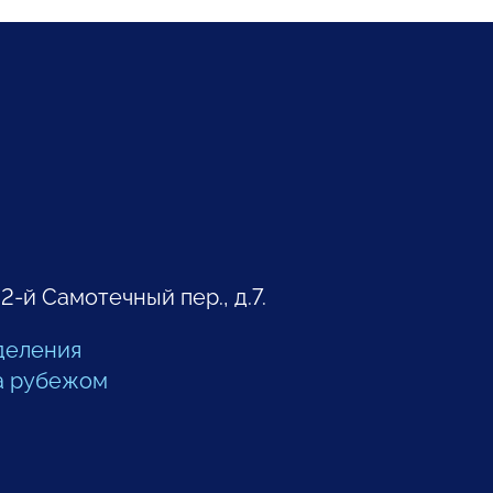
 2-й Самотечный пер., д.7.
деления
а рубежом