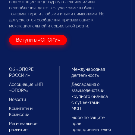
содержащие нецензурную лексику и/или
оскорбления, даже в случае замены букв
точками, тире и любыми иными символами. Не
допускаются сообщения, призывающие к
межнациональной и социальной розни.
Вступи в «ОПОРУ»
Об «ОПОРЕ
Международная
РОССИИ»
деятельность
Ассоциация «НП
Декларация о
«ОПОРА»
взаимодействии
крупного бизнеса
Новости
с субъектами
Комитеты и
МСП
Комиссии
Бюро по защите
Региональное
прав
развитие
предпринимателей