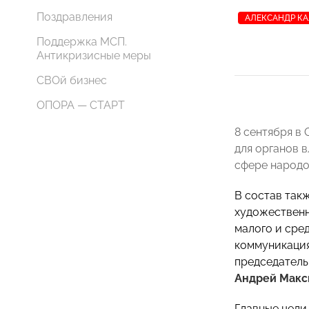
Поздравления
АЛЕКСАНДР К
Поддержка МСП.
Антикризисные меры
СВОй бизнес
ОПОРА — СТАРТ
8 сентября в
для органов 
сфере народо
В состав так
художествен
малого и сре
коммуникация
председатель
Андрей Макс
Главные цели