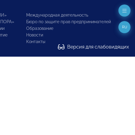
ИИ»
Международная деятельность
ОПОРА»
Бюро по защите прав предпринимателей
RU
ии
Образование
итие
Новости
Контакты
Версия для слабовидящих