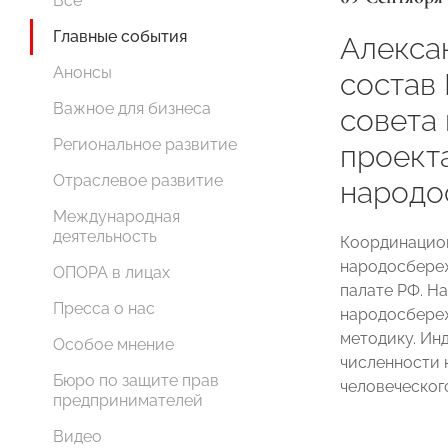
Все
Главные события
Алекса
Анонсы
состав
Важное для бизнеса
совета
Региональное развитие
проект
Отраслевое развитие
народо
Международная
деятельность
Координацион
народосбере
ОПОРА в лицах
палате РФ. Н
Пресса о нас
народосбереж
методику. Ин
Особое мнение
численности 
Бюро по защите прав
человеческого
предпринимателей
Видео