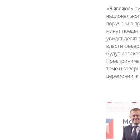
«Я являюсь р
национальног
поручению пре
минут поедет 
увидят десят
власти федер
будут рассказ
Предпринимат
теме и заверш
церемонии, к