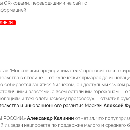
 QR-кодами, переводящими на сайт с
нформацией.
АЛИНИН
тав “Московский предприниматель” проносит пассажиро
ельства в столице — от купеческих ярмарок до инновац
ько собирается заняться бизнесом, он доступным языком 
столичными властями, а всем остальным горожанам — о 
новациям и технологическому прогрессу», – отметил ру
ельства и инновационного развития Москвы
Алексей Ф
РЫ РОССИИ»
Александр Калинин
отметил, что популяри
й из задач нацпроекта по поддержке малого и среднего б