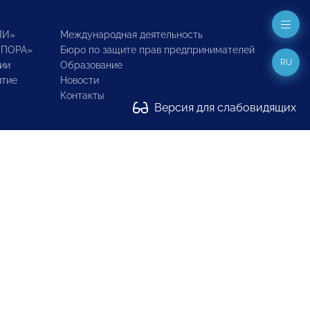
ИИ»
Международная деятельность
ОПОРА»
Бюро по защите прав предпринимателей
RU
ии
Образование
итие
Новости
Контакты
Версия для слабовидящих