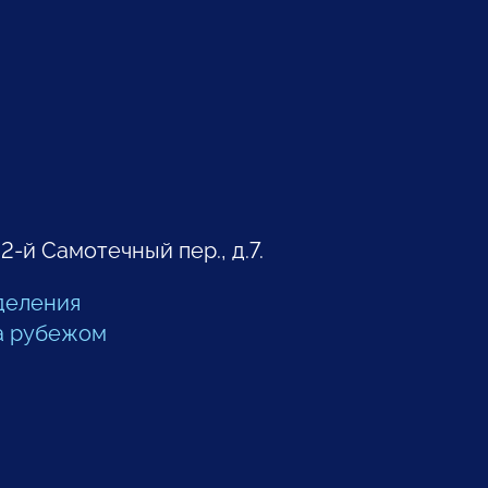
 2-й Самотечный пер., д.7.
деления
а рубежом