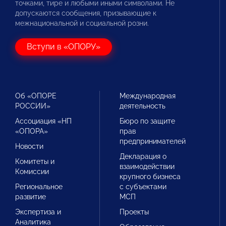
точками, тире и любыми иными символами. Не
допускаются сообщения, призывающие к
межнациональной и социальной розни.
Вступи в «ОПОРУ»
Об «ОПОРЕ
Международная
РОССИИ»
деятельность
Ассоциация «НП
Бюро по защите
«ОПОРА»
прав
предпринимателей
Новости
Декларация о
Комитеты и
взаимодействии
Комиссии
крупного бизнеса
Региональное
с субъектами
развитие
МСП
Экспертиза и
Проекты
Аналитика