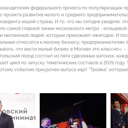
уководителем федерального проекта по популяризации п
о проекта развития малого и среднего предпринимательс
зидента нашей страны. И то, что мы сегодня увидели, эт
по самой главной линии московского метро - кольцевой. 
ки миллионов людей, которые приезжают ежегодно. И пос
альные относятся к малому бизнесу, предпринимателям. 
ывать, что вести малый бизнес в Москве это классно», –
ельский поезд состоит из пяти сдвоенных вагонов, каж
ает цикл по запуску тематических составов в 2019 году.
 этому событию приурочен выпуск карт "Тройка", которы