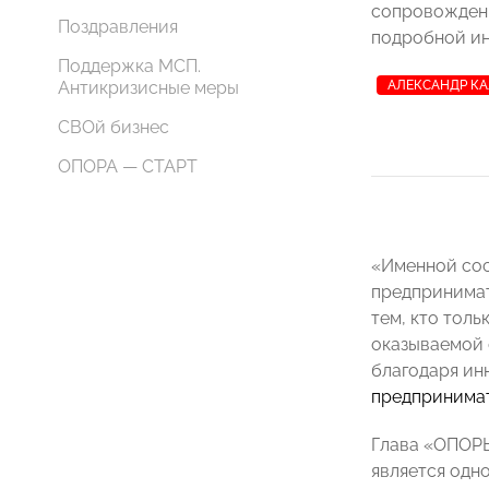
сопровождены
Поздравления
подробной и
Поддержка МСП.
Антикризисные меры
АЛЕКСАНДР К
СВОй бизнес
ОПОРА — СТАРТ
«Именной сос
предпринимат
тем, кто тол
оказываемой 
благодаря ин
предпринимат
Глава «ОПО
является одно