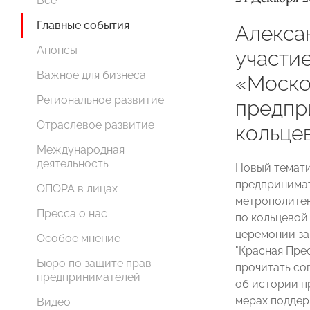
Все
Главные события
Алекса
Анонсы
участие
Важное для бизнеса
«Моско
Региональное развитие
предпр
Отраслевое развитие
кольце
Международная
деятельность
Новый темати
предпринимат
ОПОРА в лицах
метрополитен
Пресса о нас
по кольцевой
церемонии за
Особое мнение
"Красная Прес
Бюро по защите прав
прочитать сов
предпринимателей
об истории п
мерах поддер
Видео