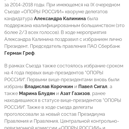
за 2014-2018 годы. При имеющемся на IX очередном
Съезде «ОПОРЫ РОССИИ» кворуме делегатов
кандидатура
Александра Калинина
была
поддержана квалифицированным большинством (это
более 2/3 всех голосов). В ходе мероприятия
Александра Калинина поздравил с избранием лично
Президент, Председатель правления ПАО Сбербанк
Герман Греф
.
В рамках Съезда также состоялось избрание сроком
на 4 года первых вице-президентов "ОПОРЫ
РОССИИ". Первыми вице-президентами вновь были
избраны
Владислав Корочкин
и
Павел Сигал
, а
также
Марина Блудян
и
Азат Газизов
, ранее
находившиеся в статусе вице-президентов "ОПОРЫ
РОССИИ". Также в ходе съезда делегаты
проголосовали за новый состав Президиума
Правления и Правления, Центральной контрольно-
ревизионной комиссии «ОПОРЫ РОССИИ» и