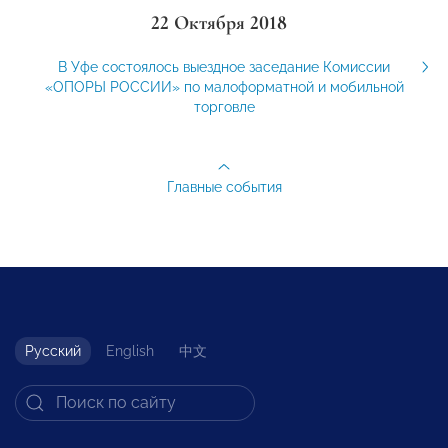
22 Октября 2018
В Уфе состоялось выездное заседание Комиссии
«ОПОРЫ РОССИИ» по малоформатной и мобильной
торговле
Главные события
Русский
English
中文