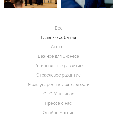
Все
Главные события
Анонсы
Важное для бизнеса
Региональное развитие
Отраслевое развитие
Международная деятельность
ОПОРА в лицах
Пресса о нас
Особое мнение