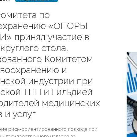
Комитета по
охранению «ОПОРЫ
» принял участие в
круглого стола,
зованного Комитетом
авоохранению и
нской индустрии при
ской ТПП и Гильдией
одителей медицинских
 и услуг
ние риск-ориентированного подхода при
и государственного надзора за