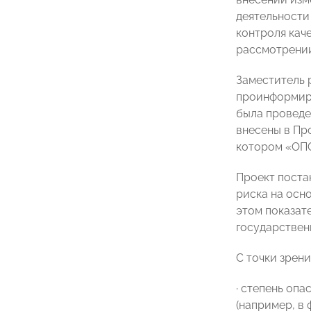
деятельности
контроля кач
рассмотрении
Заместитель
проинформиро
была проведе
внесены в Пр
котором «ОПО
Проект поста
риска на осн
этом показат
государствен
С точки зрени
· степень оп
(например, в 