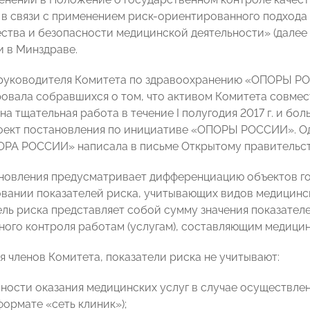
 в связи с применением риск-ориентированного подхода
ества и безопасности медицинской деятельности» (далее 
 в Минздраве.
 руководителя Комитета по здравоохранению «ОПОРЫ Р
вала собравшихся о том, что активом Комитета совмес
на тщательная работа в течение I полугодия 2017 г. и б
оект постановления по инициативе «ОПОРЫ РОССИИ». Од
РА РОССИИ» написала в письме Открытому правительству
новления предусматривает дифференциацию объектов го
овании показателей риска, учитывающих видов медицинс
ель риска представляет собой сумму значения показате
ного контроля работам (услугам), составляющим медицин
я членов Комитета, показатели риска не учитывают:
асности оказания медицинских услуг в случае осуществле
формате «сеть клиник»);