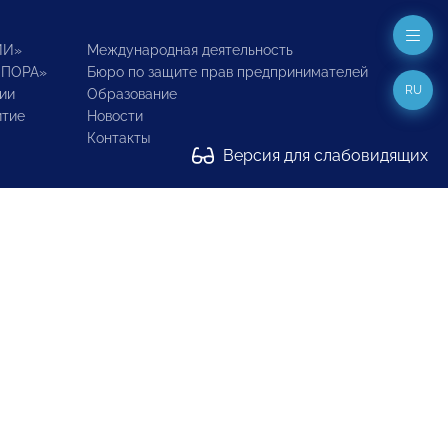
ИИ»
Международная деятельность
ОПОРА»
Бюро по защите прав предпринимателей
RU
ии
Образование
итие
Новости
Контакты
Версия для слабовидящих