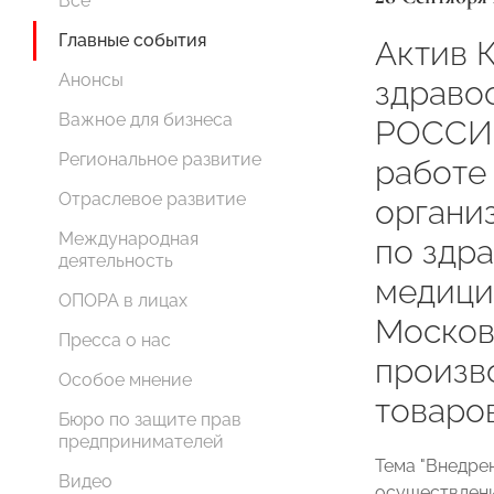
Все
Главные события
Актив 
Анонсы
здраво
Важное для бизнеса
РОССИИ
Региональное развитие
работе 
Отраслевое развитие
органи
Международная
по здр
деятельность
медици
ОПОРА в лицах
Москов
Пресса о нас
произв
Особое мнение
товаров
Бюро по защите прав
предпринимателей
Тема "Внедре
Видео
осуществлени