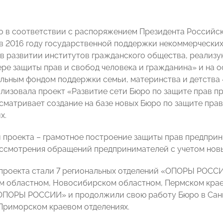
о в соответствии с распоряжением Президента Pоссийск
в 2016 году государственной поддержки некоммерческих
в развитии институтов гражданского общества, реализ
ере защиты прав и свобод человека и гражданина» и на 
льным фондом поддержки семьи, материнства и детств
изовала проект «Развитие сети Бюро по защите прав пр
сматривает создание на базе новых Бюро по защите пра
х.
й проекта – грамотное построение защиты прав предпри
ссмотрения обращений предпринимателей с учетом новы
проекта стали 7 региональных отделений «ОПОРЫ РОССИ
м областном, Новосибирском областном, Пермском кра
ОПОРЫ РОССИИ» и продолжили свою работу Бюро в Сан
Приморском краевом отделениях.