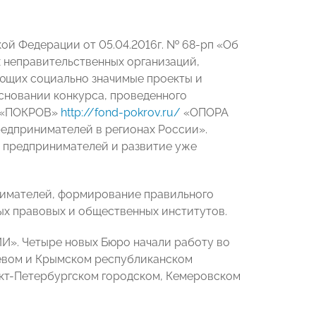
ой Федерации от 05.04.2016г. № 68-рп «Об
 неправительственных организаций,
ующих социально значимые проекты и
основании конкурса, проведенного
а «ПОКРОВ»
http://fond-pokrov.ru/
«ОПОРА
едпринимателей в регионах России».
в предпринимателей и развитие уже
нимателей, формирование правильного
х правовых и общественных институтов.
И». Четыре новых Бюро начали работу во
евом и Крымском республиканском
кт-Петербургском городском, Кемеровском