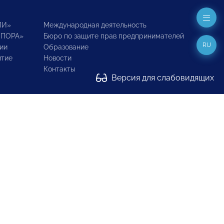
ИИ»
Международная деятельность
ОПОРА»
Бюро по защите прав предпринимателей
RU
ии
Образование
итие
Новости
Контакты
Версия для слабовидящих