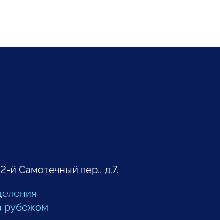
 2-й Самотечный пер., д.7.
деления
а рубежом