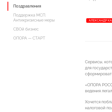
Поздравления
Поддержка МСП.
Антикризисные меры
АЛЕКСАНДР К
СВОй бизнес
ОПОРА — СТАРТ
Сервисы, кото
для государс
сформировать 
«ОПОРА РОССИ
ведения лега
Хочется побл
налоговой по