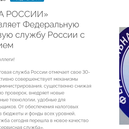
А РОССИИ»
вляет Федеральную
вую службу России с
ием
ллеги!
говая служба России отмечает свое 30-
ктивно совершенствует механизмы
дминистрирования, существенно снижая
ло проверок, внедряет новые
ые технологии, удобные для
ьщиков. От обеспечения налоговых
в бюджеты и фонды всех уровней,
ужба сегодня перешла в новое качество
сервисная служба».