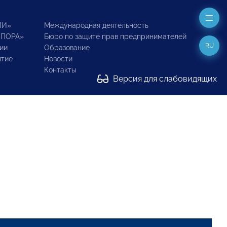
ИИ»
Международная деятельность
ОПОРА»
Бюро по защите прав предпринимателей
RU
ии
Образование
итие
Новости
Контакты
Версия для слабовидящих