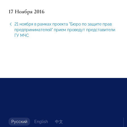
17 Ноября 2016
21 ноября в рамках проекта "Бюро по защите прав
предпринимателей" прием проведут представители
ГУ МЧС
Русский
English
中文