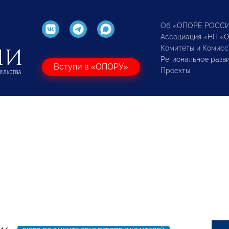
Об «ОПОРЕ РОСС
Ассоциация «НП «
Комитеты и Комисс
Региональное разв
Вступи в «ОПОРУ»
Проекты