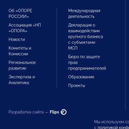
Об «ОПОРЕ
Международная
РОССИИ»
деятельность
Ассоциация «НП
Декларация о
«ОПОРА»
взаимодействии
крупного бизнеса
Новости
с субъектами
Комитеты и
МСП
Комиссии
Бюро по защите
Региональное
прав
развитие
предпринимателей
Экспертиза и
Образование
Аналитика
Проекты
Разработка сайта —
Flips
Мы используем co
с
политикой конф