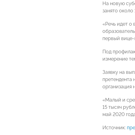
На новую суб
занято около 
«Речь идет о 
образователь
первый вице
Под профилак
измерение те
Заявку на вы
претендента 
организация 
«Малый и сре
15 тысяч руб
май 2020 год
Источник:
пре