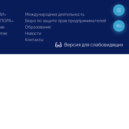
ИИ»
Международная деятельность
ОПОРА»
Бюро по защите прав предпринимателей
RU
ии
Образование
итие
Новости
Контакты
Версия для слабовидящих