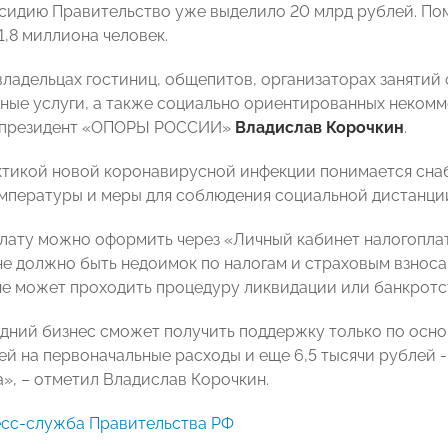
сидию Правительство уже выделило 20 млрд рублей. Пом
1,8 миллиона человек.
владельцах гостиниц, общепитов, организаторах занятий 
ные услуги, а также социально ориентированных некомм
-президент «ОПОРЫ РОССИИ»
Владислав Корочкин
.
тикой новой коронавирусной инфекции понимается снаб
мпературы и меры для соблюдения социальной дистанци
плату можно оформить через «Личный кабинет налогоплате
не должно быть недоимок по налогам и страховым взнос
не может проходить процедуру ликвидации или банкротс
дний бизнес сможет получить поддержку только по осн
лей на первоначальные расходы и еще 6,5 тысячи рублей 
а», – отметил Владислав Корочкин.
сс-служба Правительства РФ