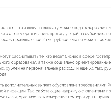
ировано, что заявку на выплату можно подать через личн
месте с тем у организации, претендующей на субсидию, н
носам, превышающей 3 тыс. рублей, она не может прохо
могут рассчитывать те, кто ведёт бизнес в сфере гостеп
ьного образования, а также социально ориентированные
ыс. рублей на первоначальные расходы и ещё 6,5 тыс. р
ода.
ь дополнительных выплат обусловлена требованиями Р
ой инфекции. Так, работающие напрямую с клиентами п
рчатками, организовать измерение температуры и приня