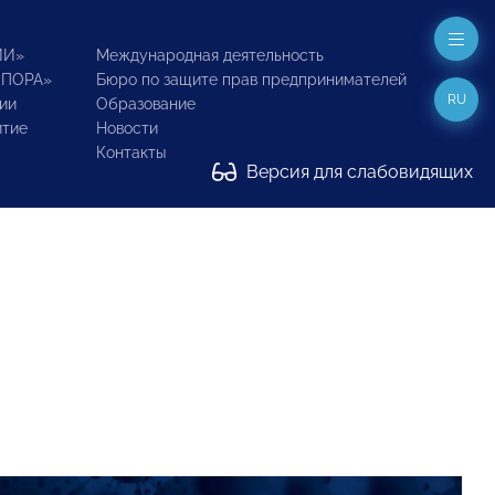
ИИ»
Международная деятельность
ОПОРА»
Бюро по защите прав предпринимателей
RU
ии
Образование
итие
Новости
Контакты
Версия для слабовидящих