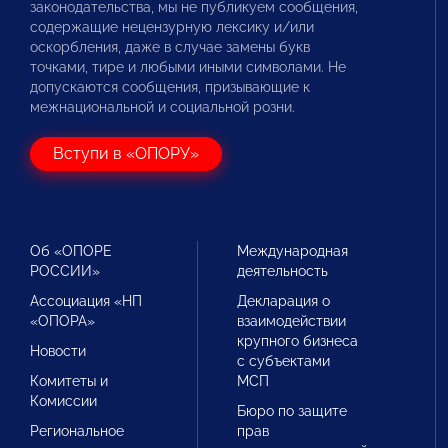
законодательства, мы не публикуем сообщения,
содержащие нецензурную лексику и/или
оскорбления, даже в случае замены букв
точками, тире и любыми иными символами. Не
допускаются сообщения, призывающие к
межнациональной и социальной розни.
Вступи в «ОПОРУ»
Об «ОПОРЕ
Международная
РОССИИ»
деятельность
Ассоциация «НП
Декларация о
«ОПОРА»
взаимодействии
крупного бизнеса
Новости
с субъектами
Комитеты и
МСП
Комиссии
Бюро по защите
Региональное
прав