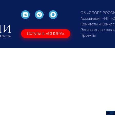
Об «ОПОРЕ РОСС
Ассоциация «НП «
Комитеты и Комисс
Региональное разв
Вступи в «ОПОРУ»
Проекты