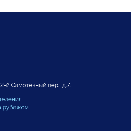
 2-й Самотечный пер., д.7.
деления
а рубежом