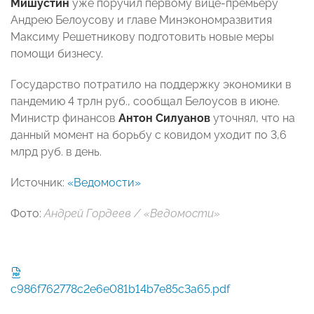
Мишустин
уже поручил первому вице-премьеру
Андрею Белоусову и главе Минэкономразвития
Максиму Решетникову подготовить новые меры
помощи бизнесу.
Государство потратило на поддержку экономики в
пандемию 4 трлн руб., сообщал Белоусов в июне.
Министр финансов
Антон Силуанов
уточнял, что на
данный момент на борьбу с ковидом уходит по 3,6
млрд руб. в день.
Источник:
«Ведомости»
Фото:
Андрей Гордеев / «Ведомости
»
c986f762778c2e6e081b14b7e85c3a65.pdf