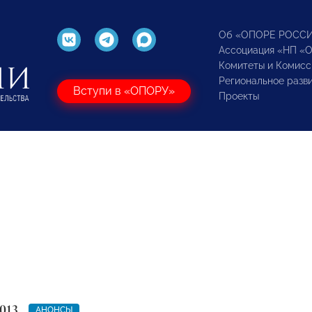
Об «ОПОРЕ РОСС
Ассоциация «НП «
Комитеты и Комисс
Региональное разв
Вступи в «ОПОРУ»
Проекты
013
АНОНСЫ