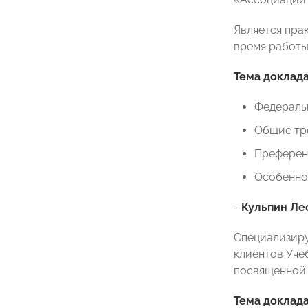
Является пра
время работы
Тема доклада
Федераль
Общие тр
Преференц
Особенно
-
Кульпин Ле
Специализиру
клиентов Уче
посвященной 
Тема доклад