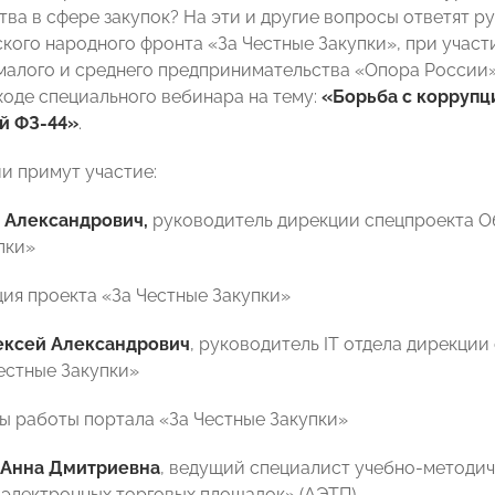
тва в сфере закупок? На эти и другие вопросы ответят 
ого народного фронта «За Честные Закупки», при уча
малого и среднего предпринимательства «Опора России
ходе специального вебинара на тему:
«Борьба с коррупци
й ФЗ-44»
.
и примут участие:
н Александрович,
руководитель дирекции спецпроекта О
пки»
ия проекта «За Честные Закупки»
ексей Александрович
, руководитель IT отдела дирекци
естные Закупки»
ы работы портала «За Честные Закупки»
Анна Дмитриевна
, ведущий специалист учебно-методич
электронных торговых площадок» (АЭТП).