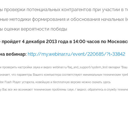
 проверки потенциальных контрагентов при участии в т
ные методики формирования и обоснования начальных (м
ы оценки вероятности победы
пройдет 4 декабря 2013 года в 14:00 часов по Москов
на вебинар:
http://my.webinar.ru/event/220685/?t=33842
и проверить настройки звука и видео webinar.ru/faq_and_support/system_test (вкладки "В
означает, что параметры Вашего компьютера соответствуют минимальным техническим треб
be Flash Player устарела, новейшую и бесплатную версию можно скачать здесь
 у Вас все же возникают технические проблемы (звук / видео), обратитесь в службу техни