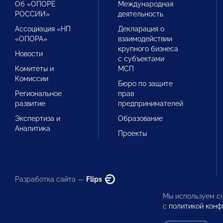
Об «ОПОРЕ
Международная
РОССИИ»
деятельность
Ассоциация «НП
Декларация о
«ОПОРА»
взаимодействии
крупного бизнеса
Новости
с субъектами
Комитеты и
МСП
Комиссии
Бюро по защите
Региональное
прав
развитие
предпринимателей
Экспертиза и
Образование
Аналитика
Проекты
Разработка сайта —
Flips
Мы используем co
с
политикой конф