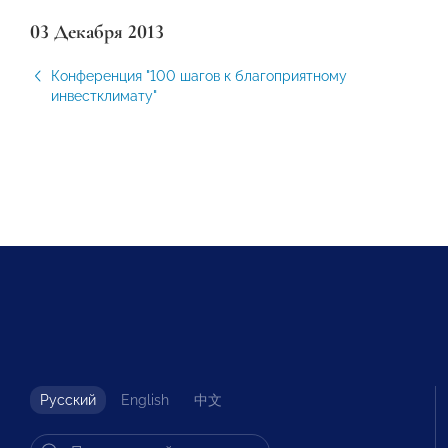
03 Декабря 2013
Конференция "100 шагов к благоприятному
инвестклимату"
Русский
English
中文