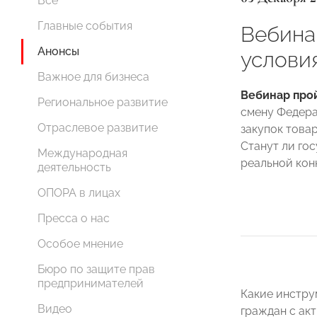
Все
Главные события
Вебина
Анонсы
услови
Важное для бизнеса
Вебинар прой
Региональное развитие
смену Федера
Отраслевое развитие
закупок това
Станут ли го
Международная
реальной кон
деятельность
ОПОРА в лицах
Пресса о нас
Особое мнение
Бюро по защите прав
предпринимателей
Какие инстру
Видео
граждан с ак