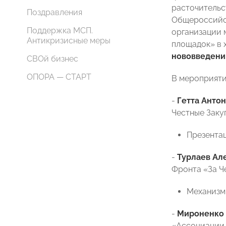
расточительс
Поздравления
Общероссийск
Поддержка МСП.
организации 
Антикризисные меры
площадок» в 
нововведени
СВОй бизнес
ОПОРА — СТАРТ
В мероприяти
-
Гетта Анто
Честные Заку
Презентац
-
Турлаев Ал
Фронта «За Ч
Механизм
-
Мироненко 
«Ассоциации 