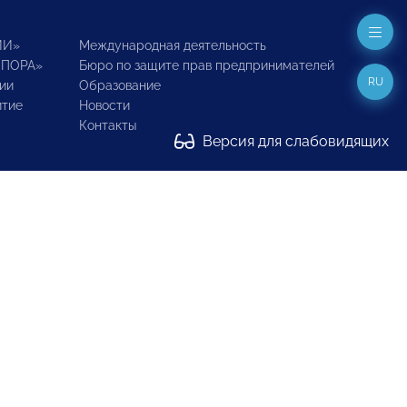
ИИ»
Международная деятельность
ОПОРА»
Бюро по защите прав предпринимателей
RU
ии
Образование
итие
Новости
Контакты
Версия для слабовидящих