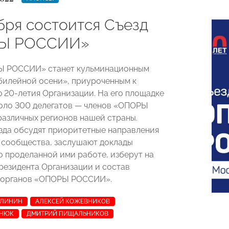
бря состоится Съезд
Ы РОССИИ»
Ы РОССИИ» станет кульминационным
илейной осени», приуроченным к
 20-летия Организации. На его площадке
оло 300 делегатов — членов «ОПОРЫ
азличных регионов нашей страны.
зда обсудят приоритетные направления
 сообщества, заслушают доклады
о проделанной ими работе, изберут на
резидента Организации и состав
 органов «ОПОРЫ РОССИИ».
АЛИНИН
АЛЕКСЕЙ КОЖЕВНИКОВ
ЕНЮК
ДМИТРИЙ ПИЩАЛЬНИКОВ