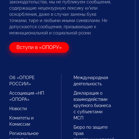
законодательства, мы не публикуем сообщения,
содержащие нецензурную лексику и/или
оскорбления, даже в случае замены букв
точками, тире и любыми иными символами. Не
допускаются сообщения, призывающие к
межнациональной и социальной розни.
Вступи в «ОПОРУ»
Об «ОПОРЕ
Международная
РОССИИ»
деятельность
Ассоциация «НП
Декларация о
«ОПОРА»
взаимодействии
крупного бизнеса
Новости
с субъектами
Комитеты и
МСП
Комиссии
Бюро по защите
Региональное
прав