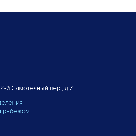
 2-й Самотечный пер., д.7.
деления
а рубежом