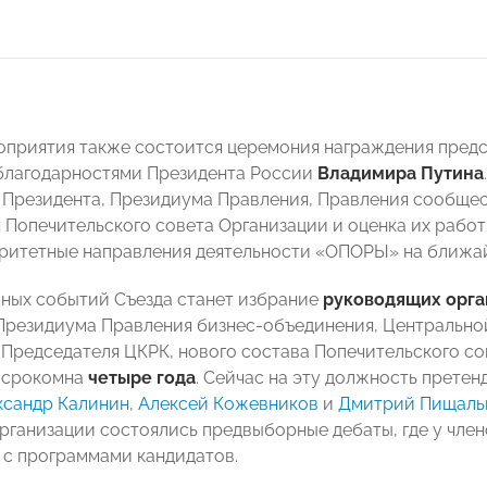
оприятия также состоится церемония награждения пред
благодарностями Президента России
Владимира Путина
 Президента, Президиума Правления, Правления сообщес
 Попечительского совета Организации и оценка их работы
ритетные направления деятельности «ОПОРЫ» на ближай
вных событий Съезда станет избрание
руководящих орг
Президиума Правления бизнес-объединения, Центральн
 Председателя ЦКРК, нового состава Попечительского с
и
срокомна
четыре года
. Сейчас на эту должность прете
ксандр Калинин
,
Алексей Кожевников
и
Дмитрий Пищаль
рганизации состоялись предвыборные дебаты, где у чле
 с программами кандидатов.