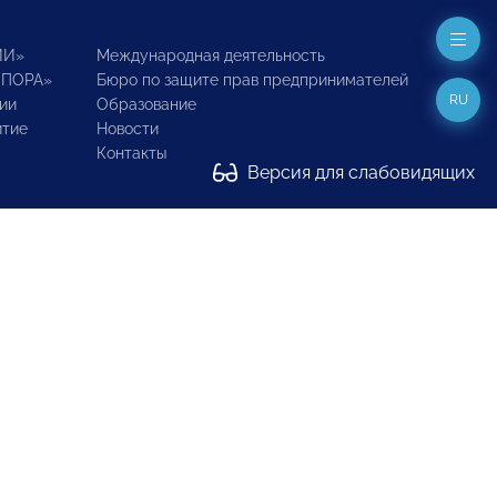
ИИ»
Международная деятельность
ОПОРА»
Бюро по защите прав предпринимателей
RU
ии
Образование
итие
Новости
Контакты
Версия для слабовидящих