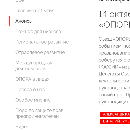
Все
Главные события
14 октя
Анонсы
«ОПОР
Важное для бизнеса
Съезд «ОПОР
Региональное развитие
событием «юб
Отраслевое развитие
празднованию
соберутся ок
Международная
РОССИИ» из р
деятельность
Делегаты Съе
ОПОРА в лицах
деятельности
руководства 
Пресса о нас
новый срок П
Особое мнение
руководящих
Бюро по защите прав
АЛЕКСАНДР К
предпринимателей
ВИТАЛИЙ ГУМ
Видео