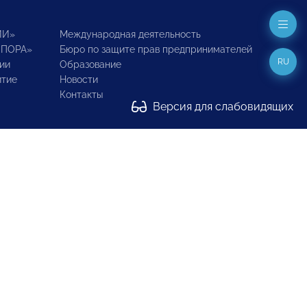
ИИ»
Международная деятельность
ОПОРА»
Бюро по защите прав предпринимателей
RU
ии
Образование
итие
Новости
Контакты
Версия для слабовидящих