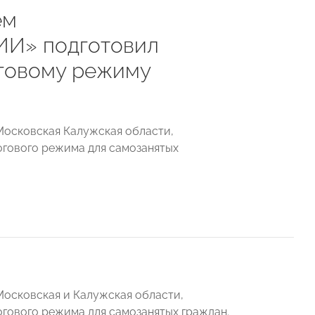
ем
ИИ» подготовил
оговому режиму
, Московская Калужская области,
огового режима для самозанятых
 Московская и Калужская области,
огового режима для самозанятых граждан.