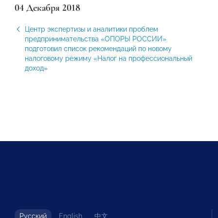
04 Декабря 2018
Центр экспертизы и аналитики проблем
предпринимательства «ОПОРЫ РОССИИ»
подготовил список рекомендаций по новому
налоговому режиму «Налог на профессиональный
доход»
Русский
English
中文