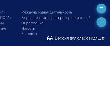
ИИ»
Международная деятельность
ОПОРА»
Бюро по защите прав предпринимателей
RU
ии
Образование
итие
Новости
Контакты
Версия для слабовидящих