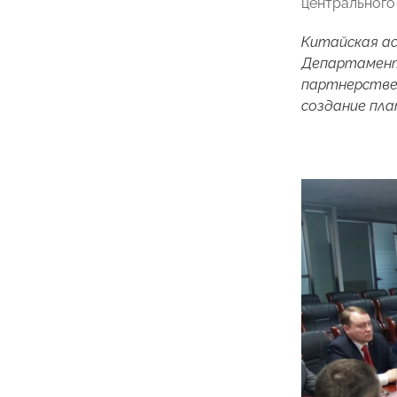
центрального
Китайская ас
Департамент
партнерстве
создание пла