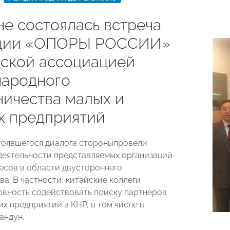
не состоялась встреча
ации «ОПОРЫ РОССИИ»
йской ассоциацией
ародного
ничества малых и
х предприятий
тоявшегося диалога стороныпровели
деятельности представляемых организаций
ресов в области двустороннего
а. В частности, китайские коллеги
овность содействовать поиску партнеров
х предприятий в КНР, в том числе в
андун.