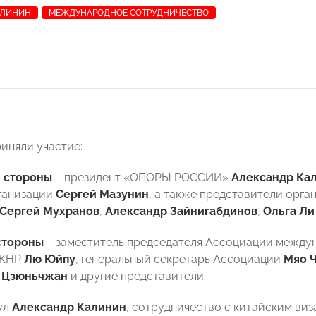
АЛИНИН
МЕЖДУНАРОДНОЕ СОТРУДНИЧЕСТВО
риняли участие:
 стороны
– президент «ОПОРЫ РОССИИ»
Александр Ка
ганизации
Сергей Мазунин
, а также представители орга
Сергей Мухранов
,
Александр Зайнигабдинов
,
Ольга Ли
стороны
– заместитель председателя Ассоциации междун
 КНР
Лю Юйпу
, генеральный секретарь Ассоциации
Мяо 
 Цзюньчжан
и другие представители.
ул
Александр Калинин
, сотрудничество с китайским в