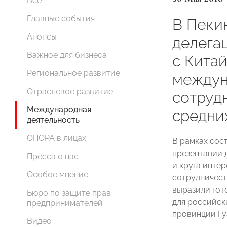
Все
Главные события
В Пеки
Анонсы
делег
Важное для бизнеса
с Кита
Региональное развитие
междун
Отраслевое развитие
сотруд
Международная
средни
деятельность
ОПОРА в лицах
В рамках сос
презентации 
Пресса о нас
и круга инте
Особое мнение
сотрудничеств
выразили гот
Бюро по защите прав
для российски
предпринимателей
провинции Гу
Видео