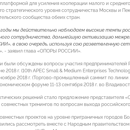
платформой для усиления кооперации малого и среднего 
го стратегического уровня сотрудничества Москвы и Пе
ельского сообщества обеих стран.
е годы мы действительно наблюдаем высокие темпы р
ого сотрудничества, дальнейшую активизацию межреги
И», в свою очередь, используя сою разветвленную с
», - заявил глава «ОПОРЫ РОССИИ».
чи были обсуждены вопросы участия предпринимателей 
е 2018 г. (10th APEC Small & Medium Enterprises Technolo
ноябре 2018 г. (Торгово-промышленный саммит по линии А
ономическом форуме 11-13 сентября 2018 г. во Владивост
ктических решений стало предложение представителя 
 совместных тренингов по вопросам выхода российского
овместных проектов на уровне приграничных городов Бо
вились рассмотреть вместе с Народным правительством 