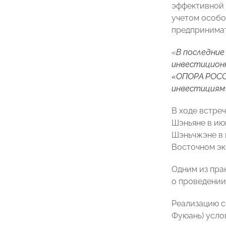
эффективной 
учетом особо
предпринимат
«
В последни
инвестиционн
«ОПОРА РОССИ
инвестициям
В ходе встре
Шэньяне в июн
Шэньчжэне в 
Восточном эк
Одним из пра
о проведении
Реализацию с
Фуюань) усло