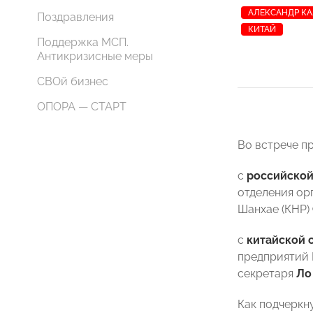
АЛЕКСАНДР К
Поздравления
КИТАЙ
Поддержка МСП.
Антикризисные меры
СВОй бизнес
ОПОРА — СТАРТ
Во встрече п
с
российской
отделения ор
Шанхае (КНР)
с
китайской 
предприятий
секретаря
Ло
Как подчеркн