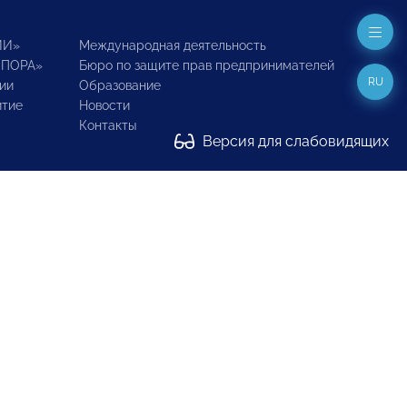
ИИ»
Международная деятельность
ОПОРА»
Бюро по защите прав предпринимателей
RU
ии
Образование
итие
Новости
Контакты
Версия для слабовидящих