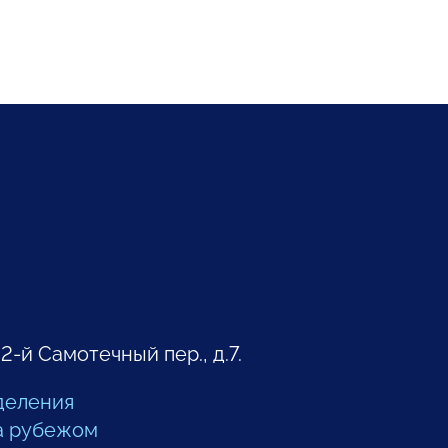
 2-й Самотечный пер., д.7.
деления
а рубежом