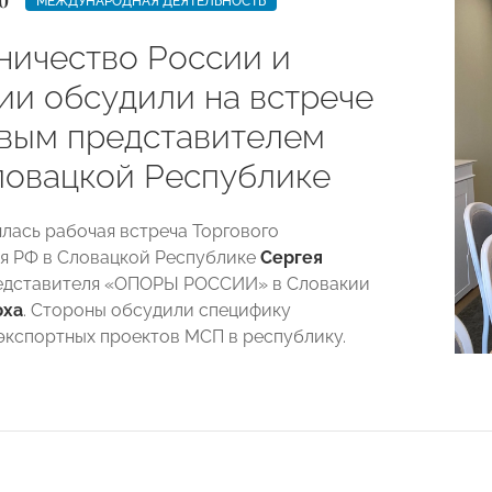
0
МЕЖДУНАРОДНАЯ ДЕЯТЕЛЬНОСТЬ
ничество России и
ии обсудили на встрече
овым представителем
ловацкой Республике
ялась рабочая встреча Торгового
я РФ в Словацкой Республике
Сергея
едставителя «ОПОРЫ РОССИИ» в Словакии
юха
. Стороны обсудили специфику
экспортных проектов МСП в республику.