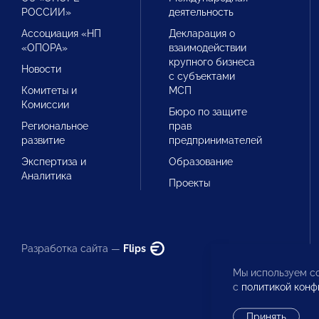
РОССИИ»
деятельность
Ассоциация «НП
Декларация о
«ОПОРА»
взаимодействии
крупного бизнеса
Новости
с субъектами
Комитеты и
МСП
Комиссии
Бюро по защите
Региональное
прав
развитие
предпринимателей
Экспертиза и
Образование
Аналитика
Проекты
Разработка сайта —
Flips
Мы используем co
с
политикой конф
Принять