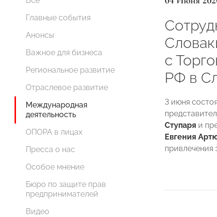
04 Июня 202
Все
Главные события
Сотруд
Анонсы
Словак
Важное для бизнеса
с Торг
Региональное развитие
РФ в С
Отраслевое развитие
3 июня состо
Международная
представител
деятельность
Ступаря
и пр
ОПОРА в лицах
Евгения Арт
привлечения 
Пресса о нас
Особое мнение
Бюро по защите прав
предпринимателей
Видео