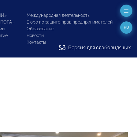
ИИ»
Международная деятельность
ОПОРА»
Бюро по защите прав предпринимателей
RU
ии
Образование
итие
Новости
Контакты
Версия для слабовидящих