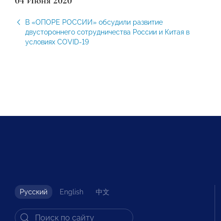
04 Июня 2020
В «ОПОРЕ РОССИИ» обсудили развитие
двустороннего сотрудничества России и Китая в
условиях COVID-19
Русский
English
中文