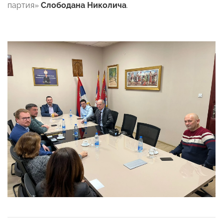
партия»
Слободана Николича
.