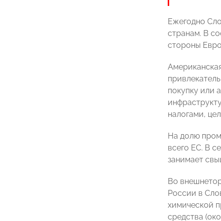
Ежегодно Сло
странам. В с
стороны Евро
Американская
привлекатель
покупку или 
инфраструкту
налогами, це
На долю пром
всего ЕС. В 
занимает свы
Во внешнетор
России в Сло
химической п
средства (око