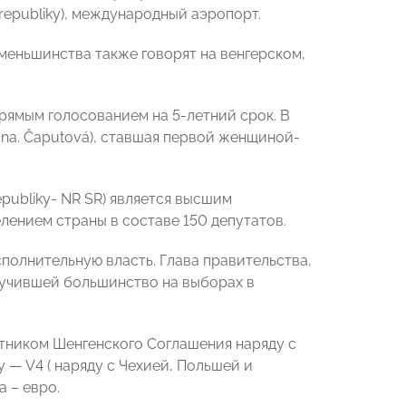
republiky), международный аэропорт.
меньшинства также говорят на венгерском,
рямым голосованием на 5-летний срок. В
ana. Čaputová), ставшая первой женщиной-
publiky- NR SR) является высшим
лением страны в составе 150 депутатов.
сполнительную власть. Глава правительства,
лучившей большинство на выборах в
стником Шенгенского Соглашения наряду с
 — V4 ( наряду с Чехией, Польшей и
 – евро.