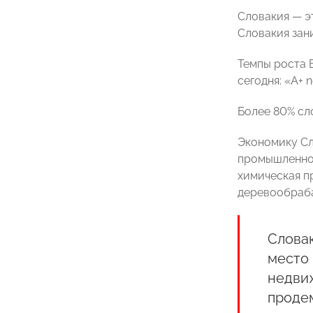
Словакия — э
Словакия зан
Темпы роста В
сегодня: «А+ n
Более 80% сл
Экономику Сл
промышленнос
химическая п
деревообраба
Словак
место 
недвиж
продем