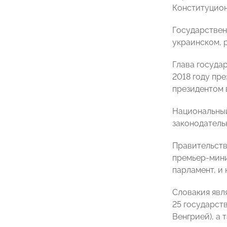
Конституционн
Государствен
украинском, р
Глава госуда
2018 году пр
президентом 
Национальный
законодатель
Правительство
премьер-мини
парламент, и
Словакия явл
25 государств
Венгрией), а 