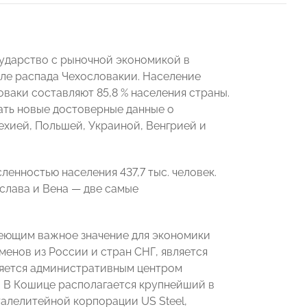
сударство с рыночной экономикой в
сле распада Чехословакии. Население
оваки составляют 85,8 % населения страны.
дать новые достоверные данные о
Чехией, Польшей, Украиной, Венгрией и
ленностью населения 437,7 тыс. человек.
слава и Вена — две самые
еющим важное значение для экономики
енов из России и стран СНГ, является
вляется административным центром
. В Кошице располагается крупнейший в
алелитейной корпорации US Steel,