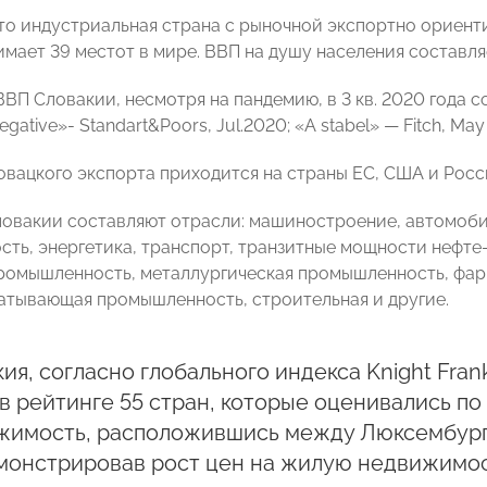
то индустриальная страна с рыночной экспортно ориен
имает 39 местот в мире. ВВП на душу населения составл
ВП Словакии, несмотря на пандемию, в 3 кв. 2020 года с
egative»- Standart&Poors, Jul.2020; «А stabel» — Fitch, May
овацкого экспорта приходится на страны ЕС, США и Росс
овакии составляют отрасли: машиностроение, автомоби
ть, энергетика, транспорт, транзитные мощности нефте-
ромышленность, металлургическая промышленность, фарм
тывающая промышленность, строительная и другие.
ия, согласно глобального индекса Knight Frank
в рейтинге 55 стран, которые оценивались по
имость, расположившись между Люксембургом
онстрировав рост цен на жилую недвижимост