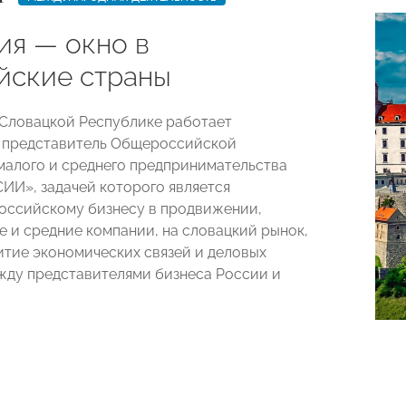
ия — окно в
йские страны
в Словацкой Республике работает
 представитель Общероссийской
малого и среднего предпринимательства
И», задачей которого является
оссийскому бизнесу в продвижении,
е и средние компании, на словацкий рынок,
витие экономических связей и деловых
жду представителями бизнеса России и