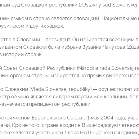
ый суд Словацкой республики (. Ústavný súd Slovenskej 
ным языком в стране является словацкий. Национальные 
усинском и других языках.
рства в Словакии – президент. Он избирается всеобщим п
езидентом Словакии была избрана Зузанна Чапутова (Zuz
в истории страны.
 Совет Словацкой Республики (Národná rada Slovensej re
ным органом страны, избирается на прямых выборах насе
 Словакии (Vlada Slovensej republiky) — осуществляет и
стр обычно является лидером партии или коалиции, по
 назначается президентом республики.
яется членом Европейского Союза с 1 мая 2004 года, уча
ами. Кроме того, страна входит в Вышеградскую четверку
также является участницей блока НАТО. Денежная единица