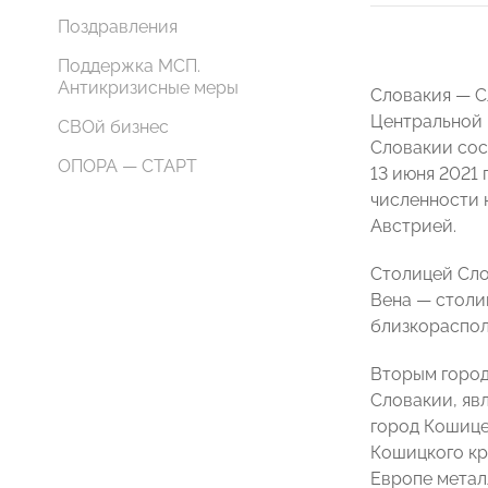
Поздравления
Поддержка МСП.
Антикризисные меры
Словакия — С
Центральной 
СВОй бизнес
Словакии сост
ОПОРА — СТАРТ
13 июня 2021
численности н
Австрией.
Столицей Слов
Вена — столи
близкораспол
Вторым город
Словакии, яв
город Кошице
Кошицкого кр
Европе метал