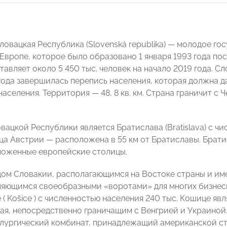
ловацкая Республика (Slovenská republika) — молодое го
Европе, которое было образовано 1 января 1993 года по
авляет около 5 450 тыс. человек на начало 2019 года. Сл
 года завершилась перепись населения, которая должна 
аселения. Территория — 48, 8 кв. км. Страна граничит с 
ацкой Республики является Братислава (Bratislava) с чис
ца Австрии — расположена в 55 км от Братиславы. Брати
оженные европейские столицы.
ом Словакии, располагающимся на Востоке страны и им
ляющимся своеобразными «воротами» для многих бизнесм
 ( Košice ) с численностью населения 240 тыс. Кошице я
ая, непосредственно граничащим с Венгрией и Украиной
лургический комбинат, принадлежащий американской ст