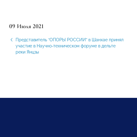
09 Июля 2021
Представитель “ОПОРЫ РОССИИ” в Шанхае принял
участие в Научно-техническом форуме в дельте
реки Янцзы