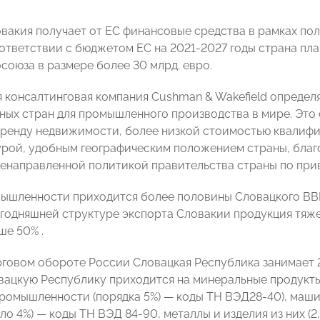
вакия получает от ЕС финансовые средства в рамках п
оответствии с бюджетом ЕС на 2021-2027 годы страна пл
союза в размере более 30 млрд. евро.
 консалтинговая компания Cushman & Wakefield определя
ных стран для промышленного производства в мире. Это 
аренду недвижимости, более низкой стоимостью квалиф
рой, удобным географическим положением страны, благ
ленаправленной политикой правительства страны по при
ышленности приходится более половины Словацкого ВВП
сегодняшней структуре экспорта Словакии продукция т
ше 50% .
говом обороте России Словацкая Республика занимает 2
вацкую Республику приходится на минеральные продукты 
ромышленности (порядка 5%) — коды ТН ВЭД28-40), маш
ло 4%) — коды ТН ВЭД 84-90, металлы и изделия из них (2