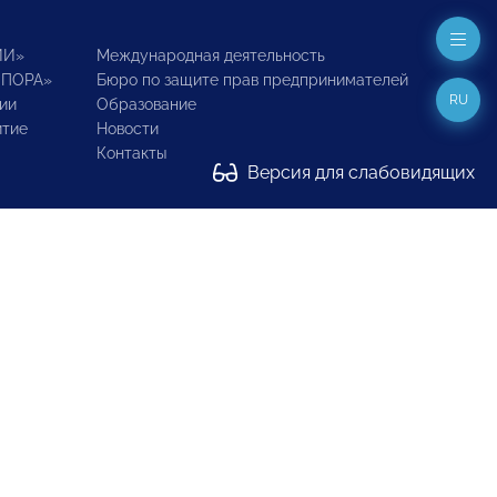
ИИ»
Международная деятельность
ОПОРА»
Бюро по защите прав предпринимателей
RU
ии
Образование
итие
Новости
Контакты
Версия для слабовидящих