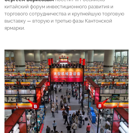
китайский форум инвестиционного развития и
торгового сотрудничества и крупнейшую торговую
выставку
—
вторую и третью фазы
Кантонской
ярмарки.