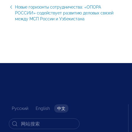
Новые горизонты сотрудничества: «ОПОРА
РОССИИ» содействует развитию деловых связей
между МСП России и Узбекистана
Русский
English
中文