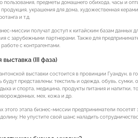
о пользования, предметы домашнего обихода, часы и опт
продукция, украшения для дома, художественная керамика
ротанга и т.д.
знес-миссии получат доступ к китайским базам данных д
ия с зарубежными партнерами. Также для предпринимате
 работе с контрагентами.
выставка (III фаза)
Кантонской выставки состоится в провинции Гуандун, в г
ь будут представлены: текстиль и одежда, обувь, сумки,
дыха и спорта, медицина, продукты питания и напитки, т
оворожденных, мех, кожа и др.
ах этого этапа бизнес-миссии предприниматели посетят
долину. Не упустите свой шанс наладить сотрудничество