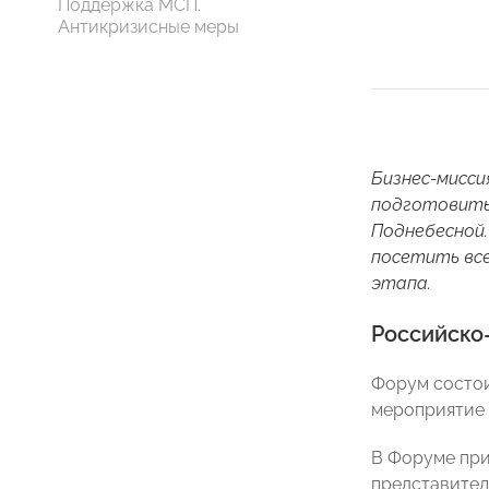
Поддержка МСП.
Антикризисные меры
Бизнес-мисси
подготовитьс
Поднебесной.
посетить все
этапа.
Российско
Форум состои
мероприятие 
В Форуме при
представител