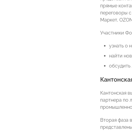
прямые конта
переговоры с
Маркет, OZON,
Участники Фо
узнать о 
найти но
обсудить 
Кантонская
Кантонская вы
партнера по 
промышленно
Вторая фаза 
представлены