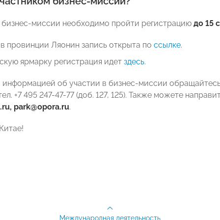
участником бизнес-миссии?
в бизнес-миссии необходимо пройти регистрацию
до 15 
 в провинции Ляонин запись открыта по
ссылке
.
нскую ярмарку регистрация идет
здесь
.
 информацией об участии в бизнес-миссии обращайтес
л. +7 495 247-47-77 (доб. 127, 125). Также можете направ
ru, park@opora.ru
.
Китае!
Международная деятельность