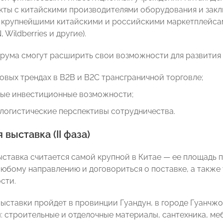
кты с китайскими производителями оборудования и закл
 крупнейшими китайскими и российскими маркетплейсами 
 Wildberries и другие).
рума смогут расширить свои возможности для развития б
новых трендах в B2B и B2C трансграничной торговле;
вые инвестиционные возможности;
логистические перспективы сотрудничества.
 выставка (II фаза)
ставка считается самой крупной в Китае — ее площадь п
любому направлению и договориться о поставке, а также
сти.
выставки пройдет в провинции Гуандун, в городе Гуанчжо
: строительные и отделочные материалы, сантехника, меб