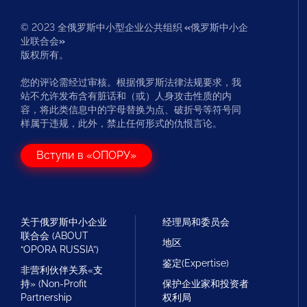
© 2023 全俄罗斯中小型企业公共组织
«
俄罗斯中小企
业联合会
»
版权所有。
您的评论需经过审核。根据俄罗斯法律法规要求，我
站不允许发布含有脏话和（或）人身攻击性质的内
容，将此类信息中的字母替换为点、破折号等符号同
样属于违规，此外，禁止任何形式的仇恨言论。
Вступи в «ОПОРУ»
关于俄罗斯中小企业
经理局和委员会
联合会 (ABOUT
地区
“OPORA RUSSIA”)
鉴定(Expertise)
非营利伙伴关系«支
持» (Non-Profit
保护企业家和投资者
Partnership
权利局