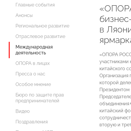
Главные события
«ОПОРА
Анонсы
бизнес
Региональное развитие
в Ляон
Отраслевое развитие
ярмарка
Международная
деятельность
«ОПОРА РОСС
участниками 
ОПОРА в лицах
китайского со
Пресса о нас
Организация 
которой деле
Особое мнение
Президентом
Бюро по защите прав
Председателе
предпринимателей
объединения
китайский фо
Видео
сотрудничест
Поздравления
вторую и тре