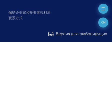
保护企业家和投资者权利局
联系方式
CN
Версия для слабовидящих