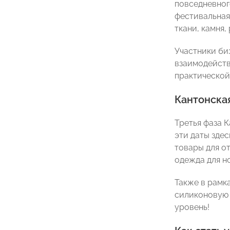
повседневног
фестивальная 
ткани, камня, 
Участники би
взаимодейств
практической
Кантонская 
Третья фаза 
эти даты здес
товары для от
одежда для н
Также в рамк
силиконовую 
уровень!