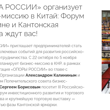
 РОССИИ» организует
-миссию в Китай: Форум
ине и Кантонская
 ждут вас!
ИИ» приглашает предпринимателей стать
ключевых событий для развития российско-
трудничества. С 22 октября по 5 ноября
планирует бизнес-миссию в КНР, в рамках
гация «ОПОРЫ РОССИИ» во главе с
 Организации
Александром Калининым
и
м Попечительского совета бизнес-
Сергеем Борисовым
посетит III Российско-
рум инвестиционного развития и торгового
ва и крупнейшую торговую выставку
—
тью фазы
Кантонской ярмарки.