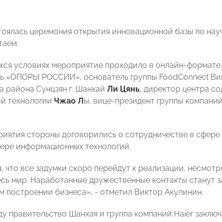
тоялась церемония открытия инновационной базы по на
таем.
ся условиях мероприятие проходило в онлайн-формате
ь «ОПОРЫ РОССИИ», основатель группы FoodConnect Вик
а района Сунцзян г. Шанхай
Ли Цянь
, директор центра с
й технологии
Чжао Л
ы, вице-президент группы компаний
риятия стороны договорились о сотрудничестве в сфере 
фере информационных технологий.
, что все задумки скоро перейдут к реализации, несмотр
есь мир. Наработанные дружественные контакты станут з
м построении бизнеса», - отметил Виктор Акулинин.
оду правительство Шанхая и группа компаний Haier заклю