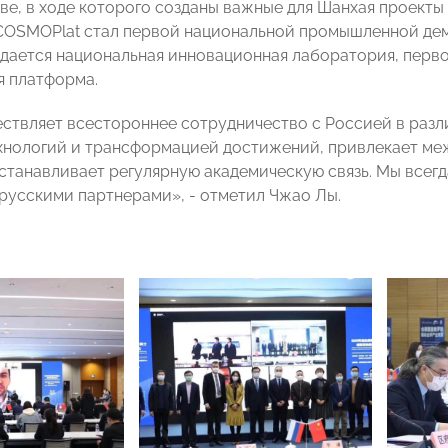
ве, в ходе которого созданы важные для Шанхая проекты
 COSMOPlat стал первой национальной промышленной д
здается национальная инновационная лаборатория, пер
я платформа.
ствляет всестороннее сотрудничество с Россией в разл
хнологий и трансформацией достижений, привлекает ме
устанавливает регулярную академическую связь. Мы всег
 русскими партнерами», - отметил Чжао Лы.