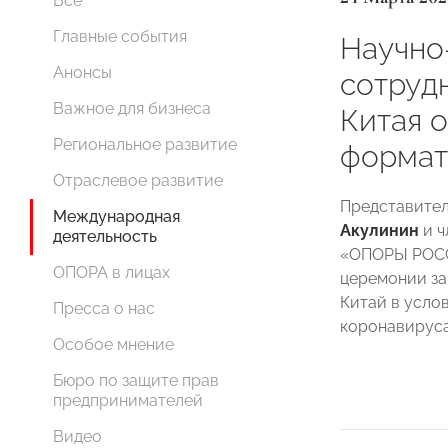
Все
Главные события
Научно
Анонсы
сотруд
Важное для бизнеса
Китая 
Региональное развитие
формат
Отраслевое развитие
Представите
Международная
Акулинин
и ч
деятельность
«ОПОРЫ РО
ОПОРА в лицах
церемонии за
Китай в усло
Пресса о нас
коронавируса
Особое мнение
Бюро по защите прав
предпринимателей
Видео