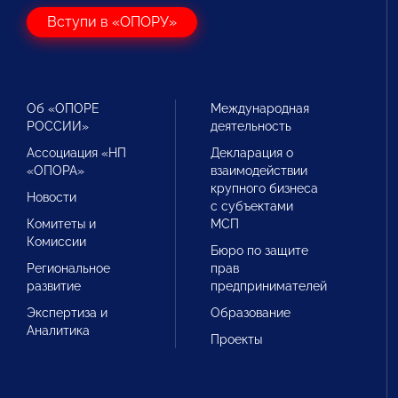
Вступи в «ОПОРУ»
Об «ОПОРЕ
Международная
РОССИИ»
деятельность
Ассоциация «НП
Декларация о
«ОПОРА»
взаимодействии
крупного бизнеса
Новости
с субъектами
Комитеты и
МСП
Комиссии
Бюро по защите
Региональное
прав
развитие
предпринимателей
Экспертиза и
Образование
Аналитика
Проекты