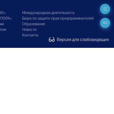
ИИ»
Международная деятельность
ОПОРА»
Бюро по защите прав предпринимателей
RU
ии
Образование
итие
Новости
Контакты
Версия для слабовидящих