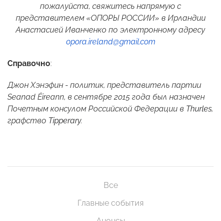
пожалуйста, свяжитесь напрямую с
представителем «ОПОРЫ РОССИИ» в Ирландии
Анастасией Иванченко по электронному адресу
opora
.
ireland
@
gmail
.
com
Справочно
:
Джон Хэнэфин - политик, представитель партии
Seanad
É
ireann
, в сентябре 2015 года был назначен
Почетным консулом Российской Федерации в
Thurles
,
графство
Tipperary
.
Все
Главные события
Анонсы