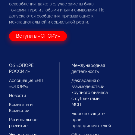
оскорбления, даже в случае замены букв
точками, тире и любыми иными символами. Не
допускаются сообщения, призывающие к
межнациональной и социальной розни.
Вступи в «ОПОРУ»
Об «ОПОРЕ
Международная
РОССИИ»
деятельность
Ассоциация «НП
Декларация о
«ОПОРА»
взаимодействии
крупного бизнеса
Новости
с субъектами
Комитеты и
МСП
Комиссии
Бюро по защите
Региональное
прав
развитие
предпринимателей
Экспертиза и
Образование