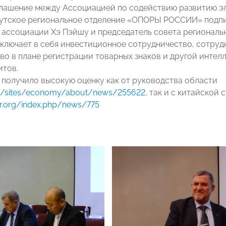
лашение между Ассоциацией по содействию развитию э
утское региональное отделение «ОПОРЫ РОССИИ» подп
 ассоциации Хэ Пэйшу и председатель совета региональ
ключает в себя инвестиционное сотрудничество, сотруд
во в плане регистрации товарных знаков и другой интел
итов.
получило высокую оценку как от руководства области
.ru/sites/economy/about/news/255622
, так и с китайской
r.org/index.php/news/775