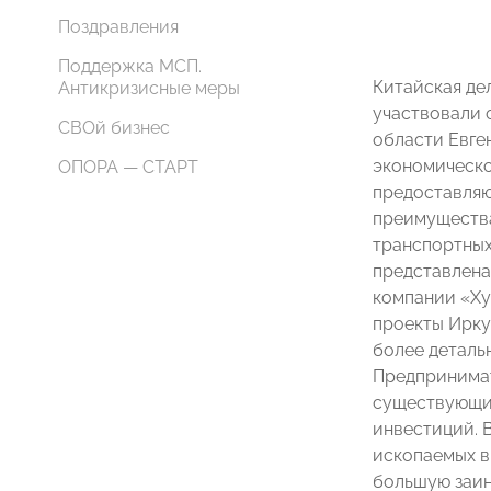
Поздравления
Поддержка МСП.
Китайская де
Антикризисные меры
участвовали 
СВОй бизнес
области Евге
экономическо
ОПОРА — СТАРТ
предоставляю
преимущества
транспортных
представлена
компании «Ху
проекты Ирку
более деталь
Предпринимат
существующие
инвестиций. 
ископаемых в
большую заин