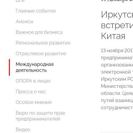
Все
Главные события
Иркутс
Анонсы
встрети
Важное для бизнеса
Китая
Региональное развитие
13 ноября 20
Отраслевое развитие
предпринимат
Международная
организованн
деятельность
электронной 
Иркутским Р
ОПОРА в лицах
Министерства
Пресса о нас
области. Цел
путей взаимо
Особое мнение
сотрудничест
Бюро по защите прав
предпринимателей
Видео