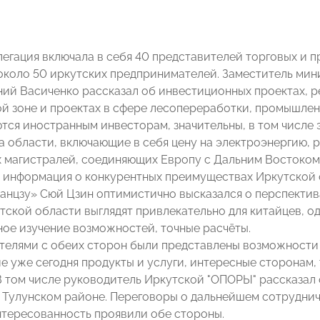
легация включала в себя 40 представителей торговых и 
около 50 иркутских предпринимателей. Заместитель мин
ний Васиченко рассказал об инвестиционных проектах, р
й зоне и проектах в сфере лесопереработки, промышлен
тся иностранным инвесторам, значительны, в том числе 
 области, включающие в себя цену на электроэнергию, 
 магистралей, соединяющих Европу с Дальним Востоком 
 информация о конкурентных преимуществах Иркутской 
анцзу» Сюй Цзин оптимистично высказался о перспектив
тской области выглядят привлекательно для китайцев, од
ное изучение возможностей, точные расчёты.
елями с обеих сторон были представлены возможности 
 уже сегодня продукты и услуги, интересные сторонам,
В том числе руководитель Иркутской "ОПОРЫ" рассказал
 Тулунском районе. Переговоры о дальнейшем сотруднич
тересованность проявили обе стороны.