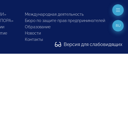
ИИ»
Международная деятельность
ОПОРА»
Бюро по защите прав предпринимателей
RU
ии
Образование
итие
Новости
Контакты
Версия для слабовидящих