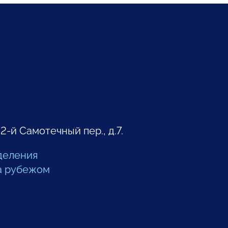
 2-й Самотечный пер., д.7.
деления
а рубежом