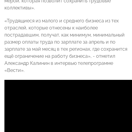
мерой, которая позволит сохранить трудовые
коллективы».
«Трудящиеся из малого и среднего бизнеса из тех
отраслей, которые отнесены к наиболее
пострадавшим, получат, как минимум, минимальный
размер оплаты труда по зарплате за апрель и по
зарплате за май месяц в тех регионах, где сохранится
ещё ограничение на работу бизнеса», - отметил
Александр Калинин в интервью телепрограмме
«Вести».