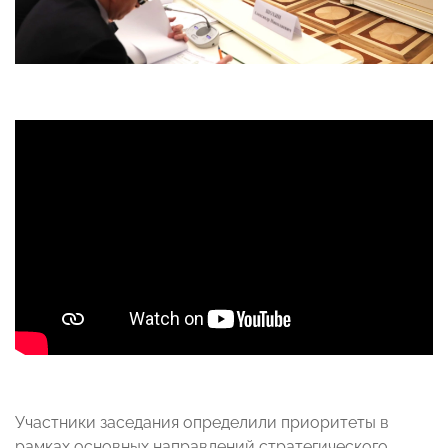
Участники заседания определили приоритеты в
рамках основных направлений стратегического