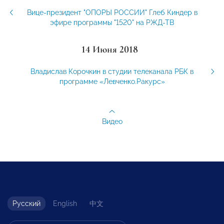
Вице-президент "ОПОРЫ РОССИИ" Глеб Киндер в
эфире программы "1520" на РЖД-ТВ
14 Июня 2018
Владислав Корочкин в студии телеканала РБК в
программе «Левченко.Ракурс»
Видео
Русский
English
中文