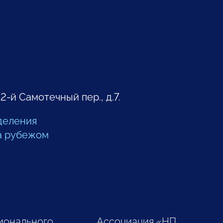
 2-й Самотечный пер., д.7.
деления
а рубежом
ионального
Ассоциация «НП