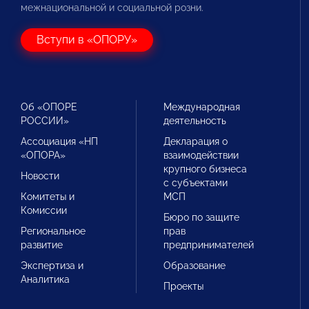
межнациональной и социальной розни.
Вступи в «ОПОРУ»
Об «ОПОРЕ
Международная
РОССИИ»
деятельность
Ассоциация «НП
Декларация о
«ОПОРА»
взаимодействии
крупного бизнеса
Новости
с субъектами
Комитеты и
МСП
Комиссии
Бюро по защите
Региональное
прав
развитие
предпринимателей
Экспертиза и
Образование
Аналитика
Проекты