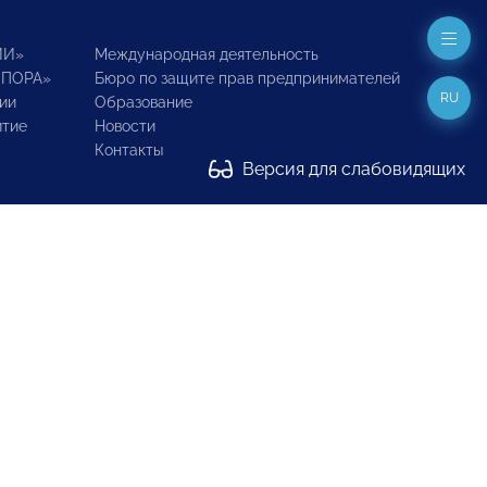
ИИ»
Международная деятельность
ОПОРА»
Бюро по защите прав предпринимателей
RU
ии
Образование
итие
Новости
Контакты
Версия для слабовидящих