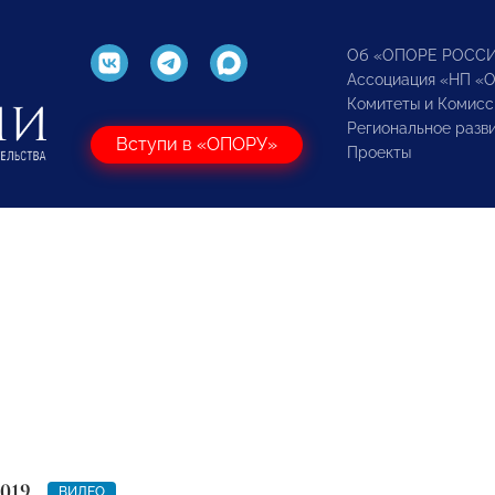
Об «ОПОРЕ РОСС
Ассоциация «НП «
Комитеты и Комисс
Региональное разв
Вступи в «ОПОРУ»
Проекты
2019
ВИДЕО