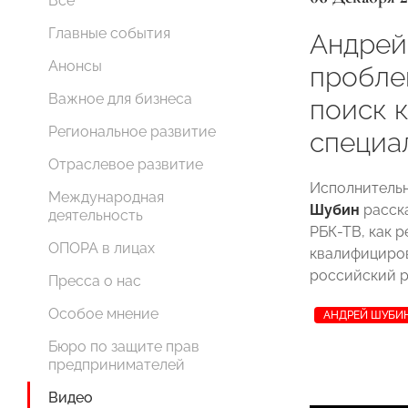
Все
Главные события
Андрей
Анонсы
пробле
Важное для бизнеса
поиск 
Региональное развитие
специа
Отраслевое развитие
Исполнитель
Международная
Шубин
расска
деятельность
РБК-ТВ, как 
ОПОРА в лицах
квалифициров
российский р
Пресса о нас
Особое мнение
АНДРЕЙ ШУБИ
Бюро по защите прав
предпринимателей
Видео