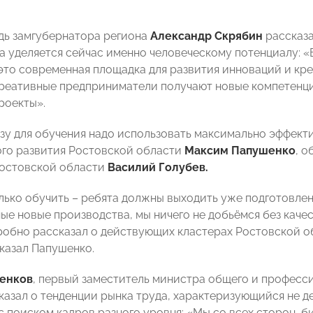
дь замгубернатора региона
Александр Скрябин
рассказа
а уделяется сейчас именно человеческому потенциалу: «
это современная площадка для развития инноваций и кре
реативные предприниматели получают новые компетенци
роекты».
зу для обучения надо использовать максимально эффекти
го развития Ростовской области
Максим Папушенко
, о
Ростовской области
Василий Голубев.
лько обучить – ребята должны выходить уже подготовле
ые новые производства, мы ничего не добьёмся без каче
обно рассказал о действующих кластерах Ростовской о
сказал Папушенко.
енков
, первый заместитель министра общего и професс
казал о тенденции рынка труда, характеризующийся не д
с поиском кадров разного уровня: «Мы со всех сторон,