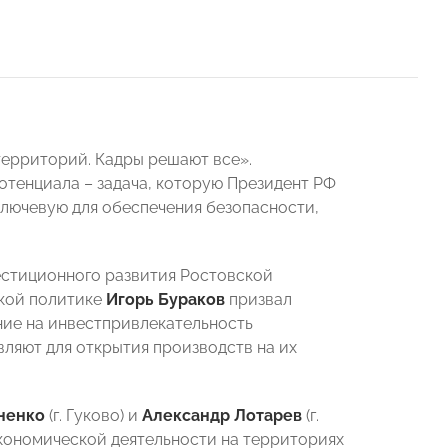
ерриторий. Кадры решают все».
отенциала – задача, которую Президент РФ
лючевую для обеспечения безопасности,
естиционного развития Ростовской
ской политике
Игорь Бураков
призвал
ние на инвестпривлекательность
вляют для открытия производств на их
ненко
(г. Гуково) и
Александр Лотарев
(г.
кономической деятельности на территориях