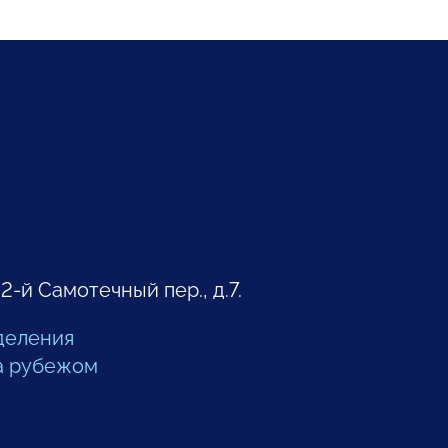
 2-й Самотечный пер., д.7.
деления
а рубежом