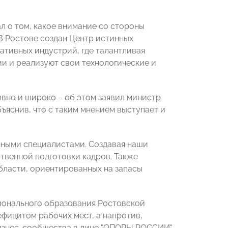
л о том, какое внимание со стороны
В Ростове создан Центр истинных
ативных индустрий, где талантливая
и и реализуют свои технологические и
вно и широко – об этом заявил министр
бъяснив, что с таким мнением выступает и
нными специалистами. Создавая наши
ственной подготовки кадров. Также
бласти, ориентированных на запасы
ионального образования Ростовской
ефицитом рабочих мест, а напротив,
 бизнес-сообщества в лице "ОПОРЫ РОССИИ"