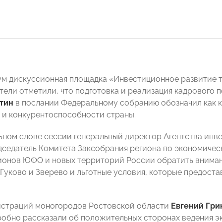
м дискуссионная площадка «Инвестиционное развитие т
ели отметили, что подготовка и реализация кадрового п
тин
в послании Федеральному собранию обозначил как к
 и конкурентоспособности страны.
ьном слове сессии генеральный директор Агентства инв
дседатель Комитета Заксобрания региона по экономиче
гионов ЮФО и новых территорий России обратить внима
Гуково и Зверево и льготные условия, которые предоста
истраций моногородов Ростовской области
Евгений Гри
робно рассказали об положительных сторонах ведения э