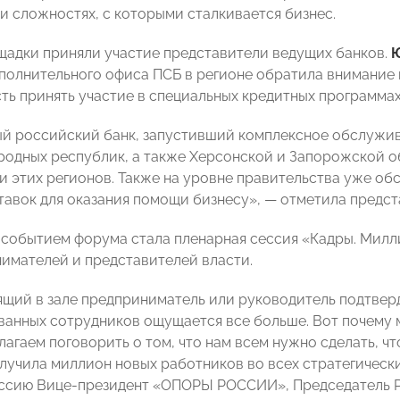
и сложностях, с которыми сталкивается бизнес.
щадки приняли участие представители ведущих банков.
Ю
полнительного офиса ПСБ в регионе обратила внимание
ть принять участие в специальных кредитных программах
й российский банк, запустивший комплексное обслужив
родных республик, а также Херсонской и Запорожской об
и этих регионов. Также на уровне правительства уже о
тавок для оказания помощи бизнесу», — отметила предст
событием форума стала пленарная сессия «Кадры. Милли
имателей и представителей власти.
щий в зале предприниматель или руководитель подтверд
анных сотрудников ощущается все больше. Вот почему 
лагаем поговорить о том, что нам всем нужно сделать, что
лучила миллион новых работников во всех стратегическ
ссию Вице-президент «ОПОРЫ РОССИИ», Председатель Р