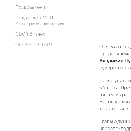
Поздравления
Поддержка МСП.
Антикризисные меры
СВОй бизнес
ОПОРА — СТАРТ
Открыла фору
Предпринимат
Владимир Пу
суверенитета
Во вступител
области, Пре
гостей из ре
моногородов 
территориях.
Главы Админ
Зверево) под