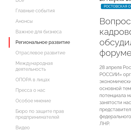
Все
РОСТОВСКАЯ О
Главные события
Вопрос
Анонсы
кадров
Важное для бизнеса
обсуди
Региональное развитие
форуме
Отраслевое развитие
Международная
28 апреля Ро
деятельность
РОССИИ» орг
ОПОРА в лицах
экономически
основной тем
Пресса о нас
потенциала м
Особое мнение
занятости на
представител
Бюро по защите прав
федерального
предпринимателей
ЛНР.
Видео