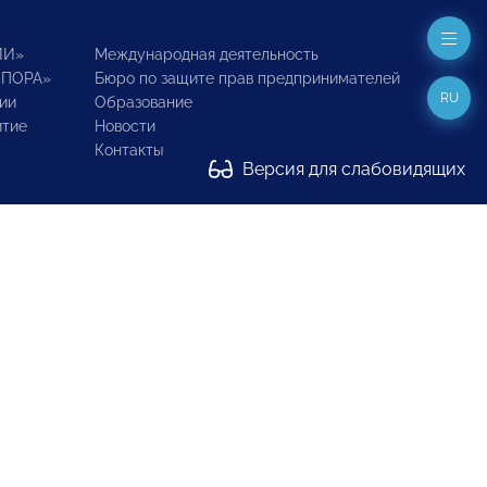
ИИ»
Международная деятельность
ОПОРА»
Бюро по защите прав предпринимателей
RU
ии
Образование
итие
Новости
Контакты
Версия для слабовидящих