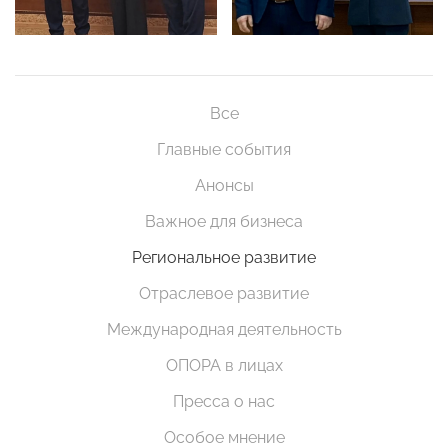
Все
Главные события
Анонсы
Важное для бизнеса
Региональное развитие
Отраслевое развитие
Международная деятельность
ОПОРА в лицах
Пресса о нас
Особое мнение