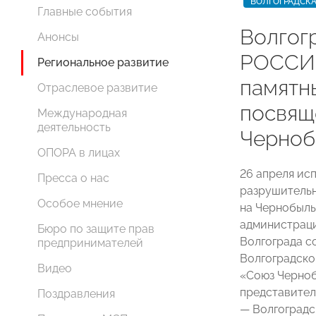
ВОЛГОГРАДСКА
Главные события
Волгог
Анонсы
РОССИИ
Региональное развитие
памятн
Отраслевое развитие
посвящ
Международная
деятельность
Черноб
ОПОРА в лицах
26 апреля ис
Пресса о нас
разрушительн
Особое мнение
на Чернобыль
администрац
Бюро по защите прав
Волгограда с
предпринимателей
Волгоградско
Видео
«Союз Черноб
представител
Поздравления
— Волгоград