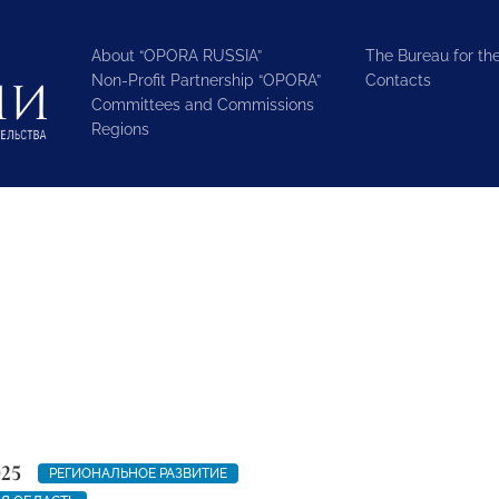
About “OPORA RUSSIA”
The Bureau for the
Non-Profit Partnership “OPORA”
Contacts
Committees and Commissions
Regions
025
РЕГИОНАЛЬНОЕ РАЗВИТИЕ