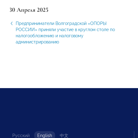
30 Апреля 2025
Предприниматели Волгоградской «ОПОРЫ
РОССИИ» приняли участие в круглом столе по
налогообложению и налоговому
администрированию
Русский
English
中文