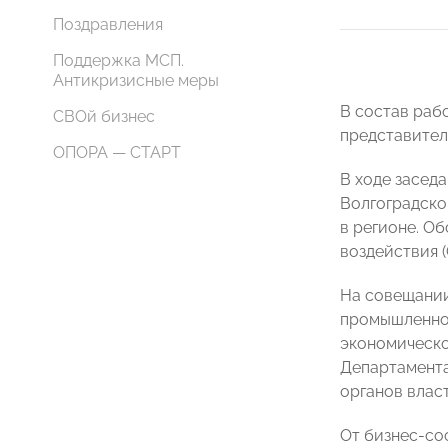
Поздравления
Поддержка МСП.
Антикризисные меры
В состав раб
СВОй бизнес
представител
ОПОРА — СТАРТ
В ходе засед
Волгоградско
в регионе. О
воздействия (
На совещании
промышленно
экономическо
Департамента
органов власт
От бизнес-со