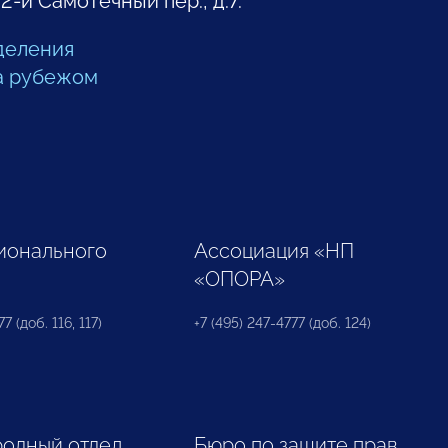
 2-й Самотечный пер., д.7.
деления
а рубежом
ионального
Ассоциация «НП
«ОПОРА»
7 (доб. 116, 117)
+7 (495) 247-4777 (доб. 124)
одный отдел
Бюро по защите прав