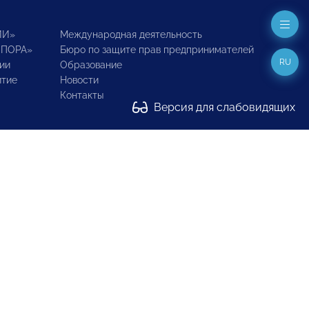
ИИ»
Международная деятельность
ОПОРА»
Бюро по защите прав предпринимателей
RU
ии
Образование
итие
Новости
Контакты
Версия для слабовидящих