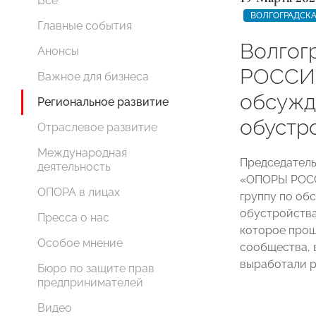
Все
ВОЛГОГРАДСКА
Главные события
Волгог
Анонсы
РОССИ
Важное для бизнеса
обсужд
Региональное развитие
обустр
Отраслевое развитие
Международная
Председатель
деятельность
«ОПОРЫ РО
ОПОРА в лицах
группу по об
обустройства
Пресса о нас
которое прош
Особое мнение
сообщества, 
выработали р
Бюро по защите прав
предпринимателей
Видео