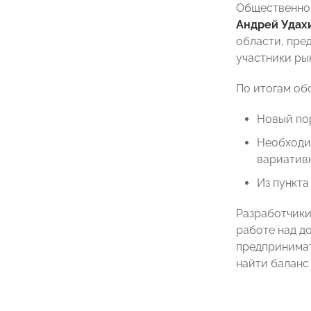
Общественно
Андрей Удах
области, пре
участники ры
По итогам об
Новый пор
Необходи
вариатив
Из пункта
Разработчики
работе над д
предпринимат
найти баланс