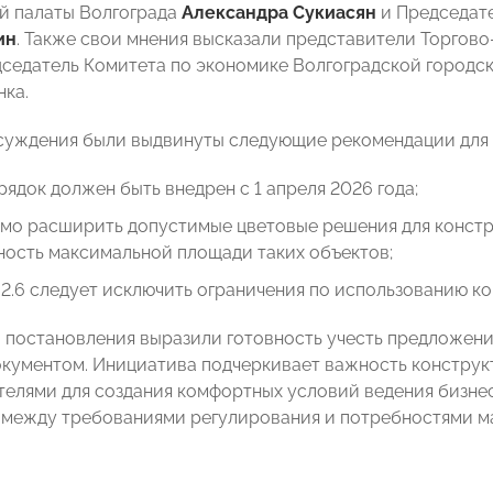
й палаты Волгограда
Александра Сукиасян
и Председат
ин
. Также свои мнения высказали представители Торго
дседатель Комитета по экономике Волгоградской город
нка.
суждения были выдвинуты следующие рекомендации для 
ядок должен быть внедрен с 1 апреля 2026 года;
мо расширить допустимые цветовые решения для констру
ность максимальной площади таких объектов;
 2.6 следует исключить ограничения по использованию 
 постановления выразили готовность учесть предложен
окументом. Инициатива подчеркивает важность конструк
елями для создания комфортных условий ведения бизнеса
 между требованиями регулирования и потребностями ма