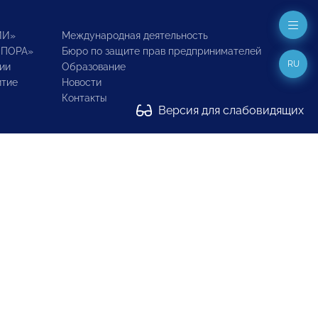
ИИ»
Международная деятельность
ОПОРА»
Бюро по защите прав предпринимателей
RU
ии
Образование
итие
Новости
Контакты
Версия для слабовидящих