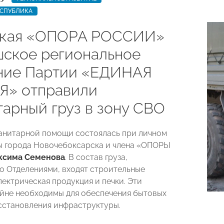
ЕСПУБЛИКА
ская «ОПОРА РОССИИ»
шское региональное
ние Партии «ЕДИНАЯ
» отправили
тарный груз в зону СВО
анитарной помощи состоялась при личном
ы города Новочебоксарска и члена «ОПОРЫ
ксима Семенова
. В состав груза,
о Отделениями, входят строительные
лектрическая продукция и печки. Эти
йне необходимы для обеспечения бытовых
сстановления инфраструктуры.