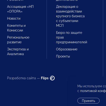
Ассоциация «НП
Декларация о
«ОПОРА»
взаимодействии
крупного бизнеса
Новости
с субъектами
Комитеты и
МСП
Комиссии
Бюро по защите
Региональное
прав
развитие
предпринимателей
Экспертиза и
Образование
Аналитика
Проекты
Разработка сайта —
Flips
Мы используем co
с
политикой конф
Принять