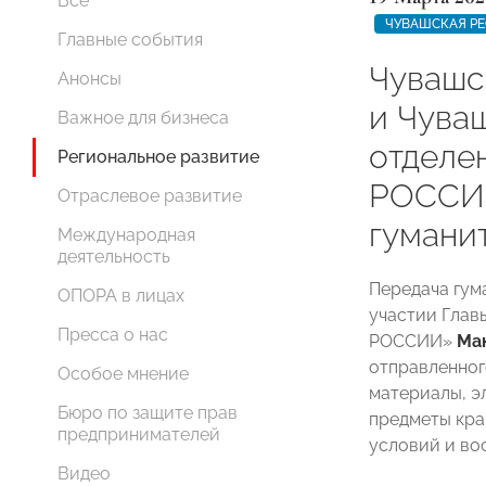
Все
ЧУВАШСКАЯ Р
Главные события
Чуваш
Анонсы
и Чува
Важное для бизнеса
отделе
Региональное развитие
РОССИЯ
Отраслевое развитие
гумани
Международная
деятельность
Передача гум
ОПОРА в лицах
участии Глав
Пресса о нас
РОССИИ»
Ма
отправленног
Особое мнение
материалы, э
Бюро по защите прав
предметы кра
предпринимателей
условий и во
Видео