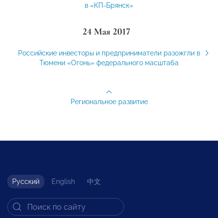
в «КП-Брянск»
24 Мая 2017
Российские инвесторы и предприниматели разожгли в
Тюмени «Огонь» федерального масштаба
Региональное развитие
Русский
English
中文