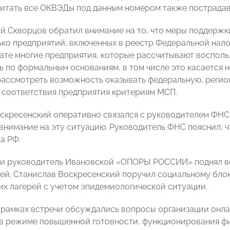
читать все ОКВЭДы под данным номером также пострадав
й Скворцов обратил внимание на то, что меры поддерж
ько предприятий, включенных в реестр Федеральной нало
ьтате многие предприятия, которые рассчитывают восполь
ь по формальным основаниям, в том числе это касается н
ассмотреть возможность оказывать федеральную, реги
 соответствия предприятия критериям МСП.
скресенский оперативно связался с руководителем ФН
 внимание на эту ситуацию. Руководитель ФНС пояснил, 
а РФ.
чи руководитель Ивановской «ОПОРЫ РОССИИ» поднял в
рей. Станислав Воскресенский поручил социальному бло
их лагерей с учетом эпидемиологической ситуации.
в рамках встречи обсуждались вопросы организации онла
в режиме повышенной готовности, функционирования фи