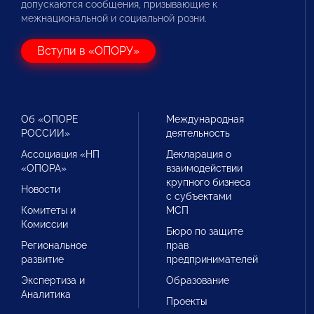
допускаются сообщения, призывающие к
межнациональной и социальной розни.
Вступи в «ОПОРУ»
Об «ОПОРЕ
Международная
РОССИИ»
деятельность
Ассоциация «НП
Декларация о
«ОПОРА»
взаимодействии
крупного бизнеса
Новости
с субъектами
Комитеты и
МСП
Комиссии
Бюро по защите
Региональное
прав
развитие
предпринимателей
Экспертиза и
Образование
Аналитика
Проекты