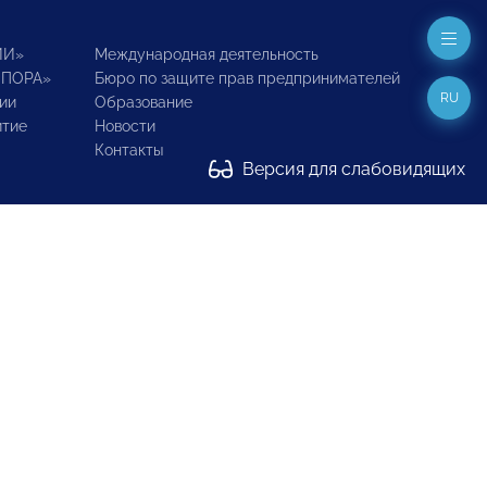
ИИ»
Международная деятельность
ОПОРА»
Бюро по защите прав предпринимателей
RU
ии
Образование
итие
Новости
Контакты
Версия для слабовидящих