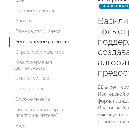
Все
ИВАНОВСКАЯ 
Главные события
Васили
Анонсы
только
Важное для бизнеса
поддер
Региональное развитие
создав
Отраслевое развитие
алгори
Международная
деятельность
предос
ОПОРА в лицах
22 апреля со
Пресса о нас
Ивановской о
Особое мнение
формате виде
Ивановской о
Бюро по защите прав
имеющиеся ме
предпринимателей
новые инициа
Видео