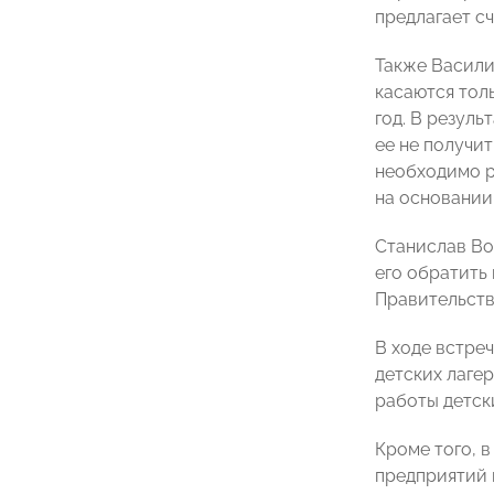
предлагает с
Также Васили
касаются тол
год. В резул
ее не получит
необходимо р
на основании
Станислав Во
его обратить
Правительств
В ходе встре
детских лаге
работы детск
Кроме того, 
предприятий 