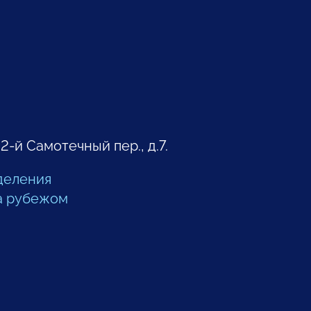
 2-й Самотечный пер., д.7.
деления
а рубежом