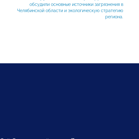
обсудили основные источники загрязнения в
Челябинской области и экологическую стратегию
региона.