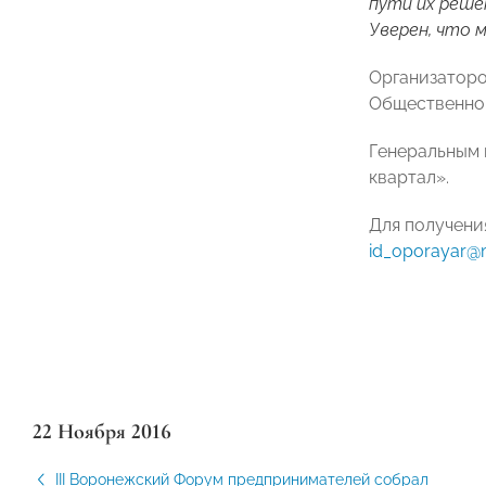
пути их реше
Уверен, что 
Организатор
Общественной
Генеральным 
квартал».
Для получения
id_oporayar@m
22 Ноября 2016
III Воронежский Форум предпринимателей собрал