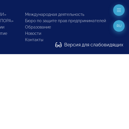
ИИ»
Международная деятельность
ОПОРА»
Бюро по защите прав предпринимателей
RU
ии
Образование
итие
Новости
Контакты
Версия для слабовидящих