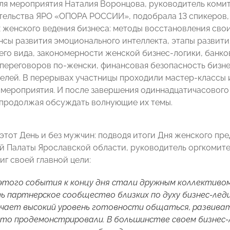
ля мероприятия Наталия Воронцова, руководитель комит
ельства ЯРО «ОПОРА РОССИИ», подобрала 13 спикеров, 
 женского ведения бизнеса: методы восстановления св
нсы развития эмоционального интеллекта, этапы развит
его вида, закономерности женской бизнес-логики, банко
переговоров по-женски, финансовая безопасность бизн
елей. В перерывах участницы проходили мастер-классы 
 мероприятия. И после завершения одиннадцатичасового
 продолжая обсуждать волнующие их темы.
этот День и без мужчин: подводя итоги Дня женского пр
 Палаты Ярославской области, руководитель оргкомите
иг своей главной цели:
этого события к концу дня стали дружным коллективом
 партнерское сообщество близких по духу бизнес-леди
чает высокий уровень готовности общаться, развиват
это продемонстрировали. В большинстве своем бизнес-