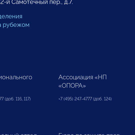
 2-й Самотечный пер., д.7.
деления
а рубежом
ионального
Ассоциация «НП
«ОПОРА»
7 (доб. 116, 117)
+7 (495) 247-4777 (доб. 124)