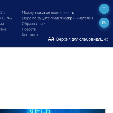
ИИ»
Международная деятельность
ОПОРА»
Бюро по защите прав предпринимателей
RU
ии
Образование
итие
Новости
Контакты
Версия для слабовидящих