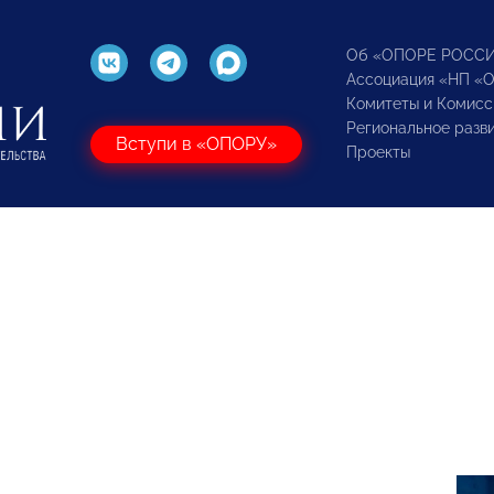
Об «ОПОРЕ РОСС
Ассоциация «НП «
Комитеты и Комисс
Региональное разв
Вступи в «ОПОРУ»
Проекты