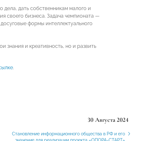
 дела, дать собственникам малого и
я своего бизнеса. Задача чемпионата —
 досуговые формы интеллектуального
и знания и креативность, но и развить
сылке
.
30 Августа 2024
Становление информационного общества в РФ и его
значение для реализации проекта «ОПОРА-СТАРТ»