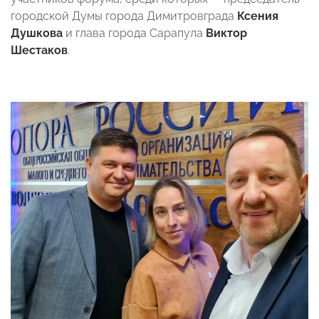
городской Думы города Димитровграда
Ксения
Душкова
и глава города Сарапула
Виктор
Шестаков
.