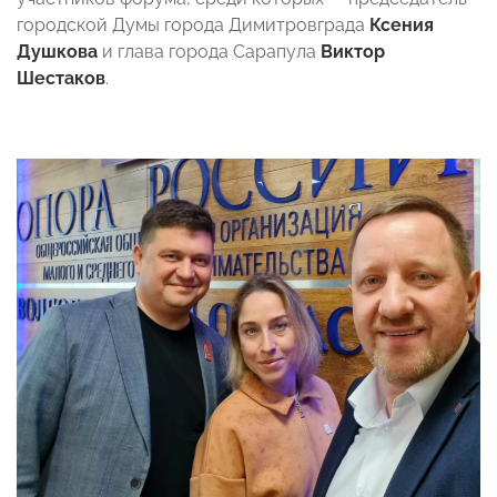
городской Думы города Димитровграда
Ксения
Душкова
и глава города Сарапула
Виктор
Шестаков
.