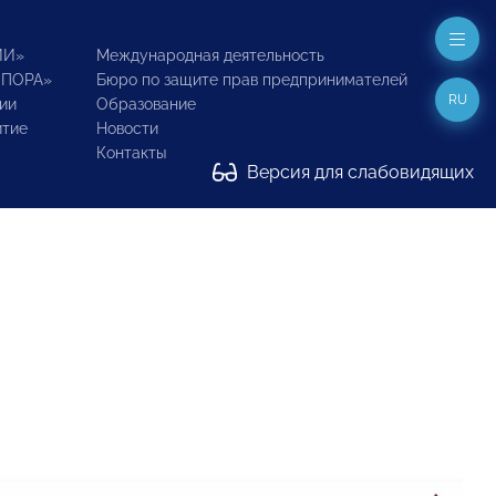
ИИ»
Международная деятельность
ОПОРА»
Бюро по защите прав предпринимателей
RU
ии
Образование
итие
Новости
Контакты
Версия для слабовидящих