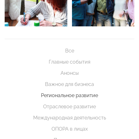
Все
Главные события
Анонсы
Важное для бизнеса
Региональное развитие
Отраслевое развитие
Международная деятельность
ОПОРА в лицах