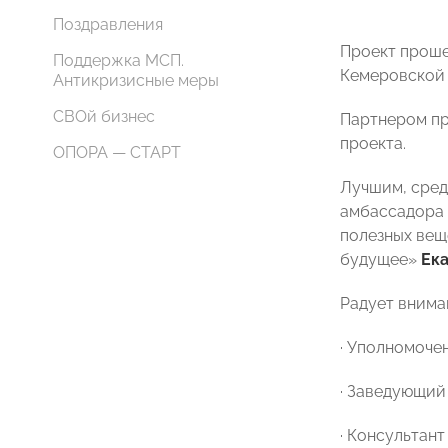
Поздравления
Проект проше
Поддержка МСП.
Кемеровской 
Антикризисные меры
СВОй бизнес
Партнером пр
проекта.
ОПОРА — СТАРТ
Лучшим, сред
амбассадора 
полезных вещ
будущее»
Ек
Радует вниман
· Уполномоче
· Заведующий
· Консультан