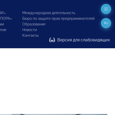
ИИ»
Международная деятельность
ОПОРА»
Бюро по защите прав предпринимателей
RU
ии
Образование
итие
Новости
Контакты
Версия для слабовидящих