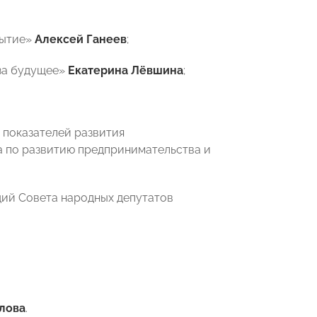
рытие»
Алексей Ганеев
;
 за будущее»
Екатерина Лёвшина
;
 показателей развития
 по развитию предпринимательства и
ций Совета народных депутатов
лова
.