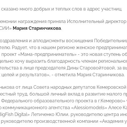
сказано много добрых и теплых слов в адрес участниц.
ремонии награждения приняла Исполнительный директор
ССИИ»
Мария Старинчикова
.
оздравления и аплодисменты восхищения Победительниц
елю. Радует, что в нашем регионе женское предпринима
, проект «Мама-предприниматель» - это новая ступень 
тдельно хочу выразить благодарность членам региональн
ельства в лице председателя Дины Старовойтовой, за в
 целей и результатов», - отметила Мария Старинчикова.
нькова от лица Совета народных депутатов Кемеровской
естный труд, большой личный вклад в развитие малого п
 Федерального образовательного проекта в г.Кемерово» 
 коммуникационного агентства «Alessiomodels» Алесе Ка
BigFish Digital» Летиченко Юлии, руководителю центра и
 руководителю производственной компании «Академия 