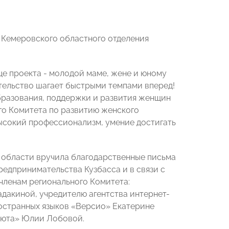
 Кемеровского областного отделения
е проекта - молодой маме, жене и юному
тельство шагает быстрыми темпами вперед!
образования, поддержки и развития женщин
ого Комитета по развитию женского
ысокий профессионализм, умение достигать
 области вручила благодарственные письма
редпринимательства Кузбасса и в связи с
членам регионального Комитета:
дакиной, учредителю агентства интернет-
ностранных языков «Версио» Екатерине
уюта» Юлии Лобовой.