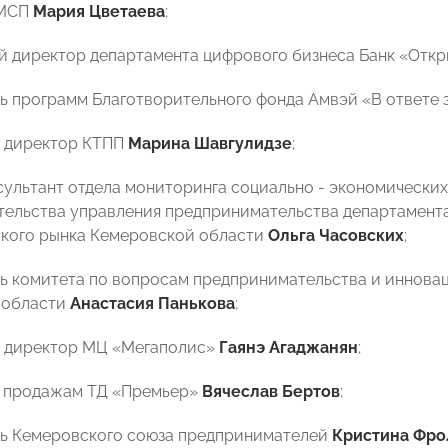
 МСП
Мария Цветаева
;
й директор департамента цифрового бизнеса Банк «Отк
ль программ Благотворительного фонда Амвэй «В ответе
й директор КТПП
Марина Шавгулидзе
;
нсультант отдела мониторинга социально - экономических
ельства управления предпринимательства департамента
кого рынка Кемеровской области
Ольга Часовских
;
ль комитета по вопросам предпринимательства и иннова
 области
Анастасия Панькова
;
й директор МЦ «Мегаполис»
Гаянэ Агаджанян
;
о продажам ТД «Премьер»
Вячеслав Бертов
;
ль Кемеровского союза предпринимателей
Кристина Фро