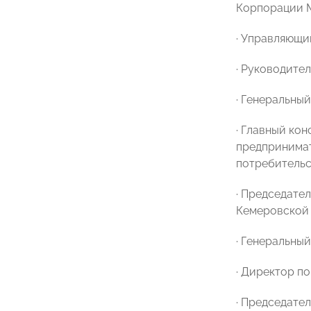
Корпорации
· Управляющи
· Руководите
· Генеральны
· Главный ко
предпринимат
потребительс
· Председате
Кемеровской
· Генеральны
· Директор п
· Председате