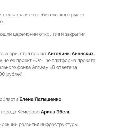
ательства и потребительского рынка
о.
прошли церемонии открытия и закрытия
го жюри, стал проект
Ангелины Ананских
,
нно ее проект «On-line платформа проката
ельного фонда Amway «В ответе за
00 рублей.
 области
Елена Латышенко
;
и города Кемерово
Арина Эбель
;
Дирекции развития инфраструктуры