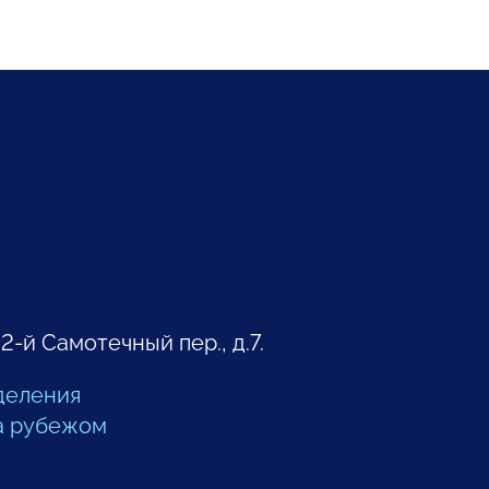
 2-й Самотечный пер., д.7.
деления
а рубежом