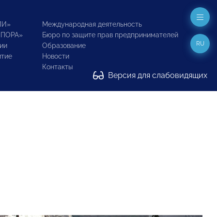
ИИ»
Международная деятельность
ОПОРА»
Бюро по защите прав предпринимателей
RU
ии
Образование
итие
Новости
Контакты
Версия для слабовидящих