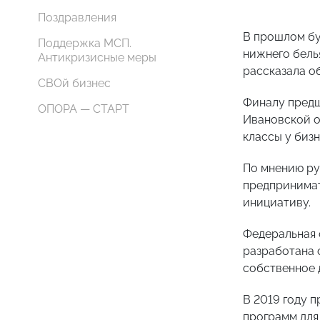
Поздравления
В прошлом бу
Поддержка МСП.
нижнего бель
Антикризисные меры
рассказала о
СВОй бизнес
Финалу предш
ОПОРА — СТАРТ
Ивановской о
классы у биз
По мнению ру
предпринима
инициативу.
Федеральная 
разработана 
собственное 
В 2019 году 
программ для