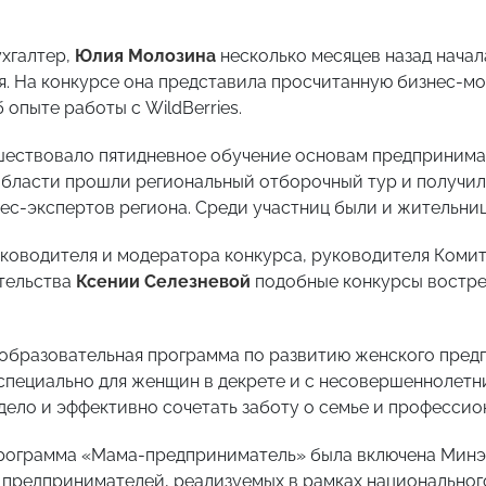
хгалтер,
Юлия Молозина
несколько месяцев назад начал
я. На конкурсе она представила просчитанную бизнес-мо
б опыте работы с
WildBerries
.
ествовало пятидневное обучение основам предпринимате
бласти прошли региональный отборочный тур и получил
нес-экспертов региона. Среди участниц были и жительн
ководителя и модератора конкурса, руководителя Комит
тельства
Ксении Селезневой
подобные конкурсы востре
образовательная программа по развитию женского пре
специально для женщин в декрете и с несовершеннолетн
дело и эффективно сочетать заботу о семье и професси
программа «Мама-предприниматель» была включена Минэ
 предпринимателей, реализуемых в рамках национальног